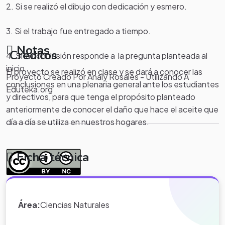
2. Si se realizó el dibujo con dedicación y esmero.
3. Si el trabajo fue entregado a tiempo.
Notas
Creditos
4. Si la conclusión responde a la pregunta planteada al
inicio.
El proyecto se realizó en clase y se dará a conocer las
Proyecto Creado Por Analy Rosales - Utilizando A
conclusiones en una plenaria general ante los estudiantes
Eduteka.org
y directivos, para que tenga el propósito planteado
anteriormente de conocer el daño que hace el aceite que
día a día se utiliza en nuestros hogares.
Ficha técnica
*Nota:
toda la información que
aparece en los Proyectos de Clase
Área:
Ciencias Naturales
y WebQuest del portal educativo
Eduteka es creada por los usuarios