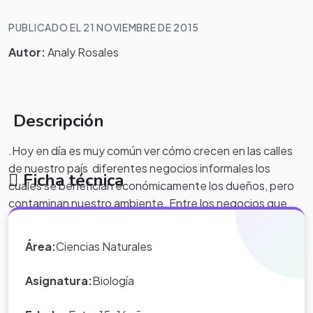
PUBLICADO EL 21 NOVIEMBRE DE 2015
Autor:
Analy Rosales
Descripción
.Hoy en día es muy común ver cómo crecen en las calles
de nuestro país diferentes negocios informales los
Ficha técnica
cuales se benefician económicamente los dueños, pero
contaminan nuestro ambiente. Entre los negocios que
hoy vemos son las ventas de comida frita, los cuales
derraman aceite en los desagües, por ello el siguiente
Área:
Ciencias Naturales
proyecto trata de ver como la contaminación con aceite
deteriora nuestro ecosistema.
Asignatura:
Biología