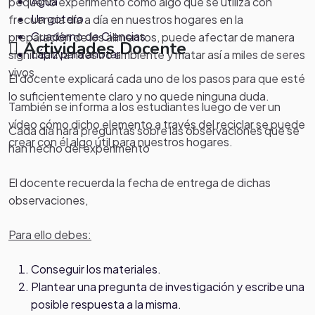
Agua
pequeño experimento cómo algo que se utiliza con
Un gotero
frecuencia día a día en nuestros hogares en la
Cuaderno de Ciencias
preparación de los alimentos, puede afectar de manera
Actividades Docente
Lápiz para anotar
significativa nuestro ambiente y matar así a miles de seres
vivos.
El docente explicará cada uno de los pasos para que esté
lo suficientemente claro y no quede ninguna duda.
También se informa a los estudiantes luego de ver un
vídeo cómo dicho elemento a través del reciclar se puede
Cada día hará preguntas sobre las observaciones que se
crear con él algo útil para nuestros hogares.
han hecho del experimento
El docente recuerda la fecha de entrega de dichas
observaciones,
Para ello debes:
Conseguir los materiales.
Plantear una pregunta de investigación y escribe una
posible respuesta a la misma.