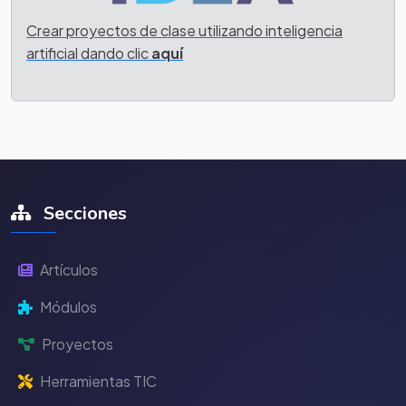
Crear proyectos de clase utilizando inteligencia
artificial dando clic
aquí
Secciones
Artículos
Módulos
Proyectos
Herramientas TIC