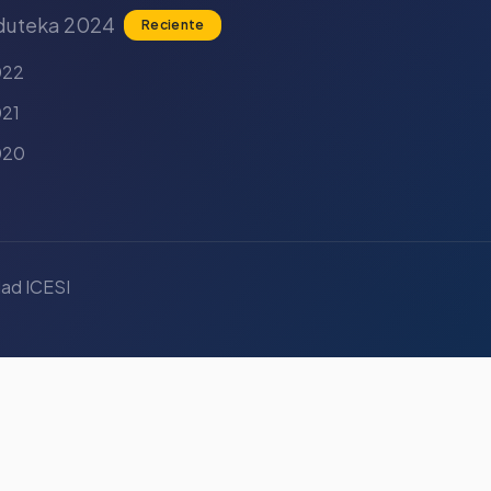
duteka 2024
Reciente
022
21
020
ad ICESI