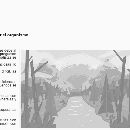
ar el organismo
se debe al
 preguntan
alistas se
ciosas lo
ifícil, las
ficiencias
ueridos se
merlas con
inerales y
supera las
rutas. Son
umplir con