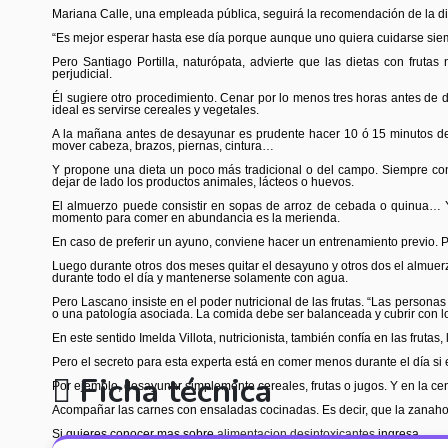
Mariana Calle, una empleada pública, seguirá la recomendación de la die
“Es mejor esperar hasta ese día porque aunque uno quiera cuidarse sie
Pero Santiago Portilla, naturópata, advierte que las dietas con frut
perjudicial.
Él sugiere otro procedimiento. Cenar por lo menos tres horas antes de
ideal es servirse cereales y vegetales.
A la mañana antes de desayunar es prudente hacer 10 ó 15 minutos de
mover cabeza, brazos, piernas, cintura…
Y propone una dieta un poco más tradicional o del campo. Siempre con 
dejar de lado los productos animales, lácteos o huevos.
El almuerzo puede consistir en sopas de arroz de cebada o quinua… Y
momento para comer en abundancia es la merienda.
En caso de preferir un ayuno, conviene hacer un entrenamiento previo. 
Luego durante otros dos meses quitar el desayuno y otros dos el almuerz
durante todo el día y mantenerse solamente con agua.
Pero Lascano insiste en el poder nutricional de las frutas. “Las persona
o una patología asociada. La comida debe ser balanceada y cubrir con los
En este sentido Imelda Villota, nutricionista, también confía en las frutas,
Pero el secreto para esta experta está en comer menos durante el día si
Ficha técnica
Por ejemplo, desayunar simplemente cereales, frutas o jugos. Y en la ce
Acompañar las carnes con ensaladas cocinadas. Es decir, que la zanahori
Si quieres conocer mas sobre
alimentacion desintoxicantes
ingresa.