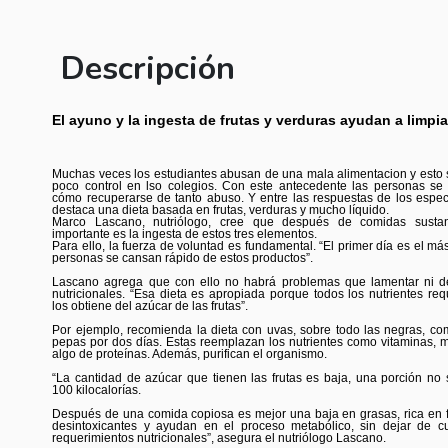
Descripción
El ayuno y la ingesta de frutas y verduras ayudan a limpi
Muchas veces los estudiantes abusan de una mala alimentacion y esto 
poco control en lso colegios. Con este antecedente las personas se
cómo recuperarse de tanto abuso. Y entre las respuestas de los especi
destaca una dieta basada en frutas, verduras y mucho líquido.
Marco Lascano, nutriólogo, cree que después de comidas sustan
importante es la ingesta de estos tres elementos.
Para ello, la fuerza de voluntad es fundamental. “El primer día es el más d
personas se cansan rápido de estos productos”.
Lascano agrega que con ello no habrá problemas que lamentar ni de
nutricionales. “Esa dieta es apropiada porque todos los nutrientes req
los obtiene del azúcar de las frutas”.
Por ejemplo, recomienda la dieta con uvas, sobre todo las negras, co
pepas por dos días. Estas reemplazan los nutrientes como vitaminas, m
algo de proteínas. Además, purifican el organismo.
“La cantidad de azúcar que tienen las frutas es baja, una porción no 
100 kilocalorías.
Después de una comida copiosa es mejor una baja en grasas, rica en f
desintoxicantes y ayudan en el proceso metabólico, sin dejar de c
requerimientos nutricionales”, asegura el nutriólogo Lascano.