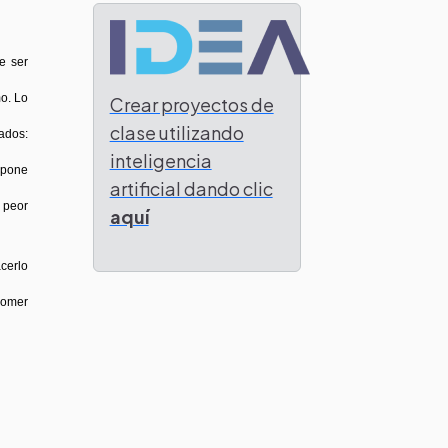
e ser
mo. Lo
Crear proyectos de
clase utilizando
ados:
inteligencia
opone
artificial dando clic
 peor
aquí
acerlo
 comer