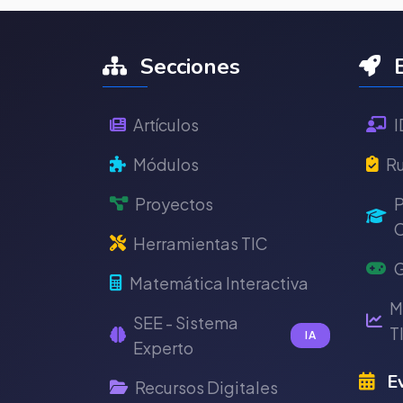
Secciones
E
Artículos
I
Módulos
Ru
Proyectos
P
C
Herramientas TIC
G
Matemática Interactiva
M
SEE - Sistema
T
IA
Experto
Ev
Recursos Digitales