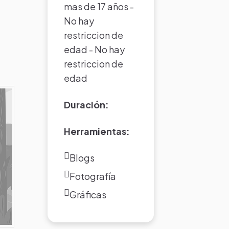
mas de 17 años -
No hay
restriccion de
edad - No hay
restriccion de
edad
Duración:
Herramientas:
Blogs
Fotografía
Gráficas