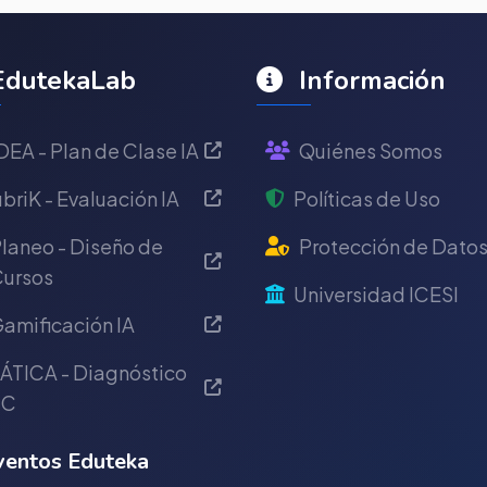
dutekaLab
Información
DEA - Plan de Clase IA
Quiénes Somos
briK - Evaluación IA
Políticas de Uso
laneo - Diseño de
Protección de Dato
ursos
Universidad ICESI
amificación IA
ÁTICA - Diagnóstico
IC
entos Eduteka