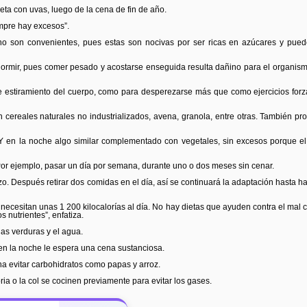
ta con uvas, luego de la cena de fin de año.
mpre hay excesos”.
as no son convenientes, pues estas son nocivas por ser ricas en azúcares y pued
 dormir, pues comer pesado y acostarse enseguida resulta dañino para el organis
 estiramiento del cuerpo, como para desperezarse más que como ejercicios forz
cereales naturales no industrializados, avena, granola, entre otras. También pr
 en la noche algo similar complementado con vegetales, sin excesos porque el
Por ejemplo, pasar un día por semana, durante uno o dos meses sin cenar.
o. Después retirar dos comidas en el día, así se continuará la adaptación hasta h
s necesitan unas 1 200 kilocalorías al día. No hay dietas que ayuden contra el mal
 nutrientes”, enfatiza.
 las verduras y el agua.
 en la noche le espera una cena sustanciosa.
na evitar carbohidratos como papas y arroz.
a o la col se cocinen previamente para evitar los gases.