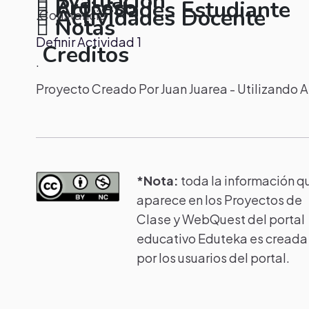
Evaluación
Proceso
Actividades Estudiante
Actividades Docente
.Constancia
Notas
.
Definir Actividad 1
Creditos
.
Proyecto Creado Por Juan Juarea - Utilizando 
*Nota:
toda la información q
aparece en los Proyectos de
Clase y WebQuest del portal
educativo Eduteka es creada
por los usuarios del portal.