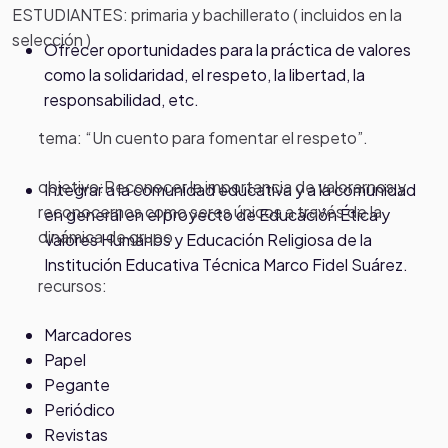
ESTUDIANTES: primaria y bachillerato ( incluidos en la
selección )
Ofrecer oportunidades para la práctica de valores
como la solidaridad, el respeto, la libertad, la
responsabilidad, etc.
tema: “Un cuento para fomentar el respeto”.
objetivo:
Reconocer la importancia de valorarnos y
Integrar a la comunidad educativa y a la comunidad
reconocernos como seres únicos a través de la
en general en el proyecto de Educación Ética y
dinámica de grupo
Valores Humanos y Educación Religiosa de la
Institución Educativa Técnica Marco Fidel Suárez.
recursos:
Marcadores
Papel
Pegante
Periódico
Revistas