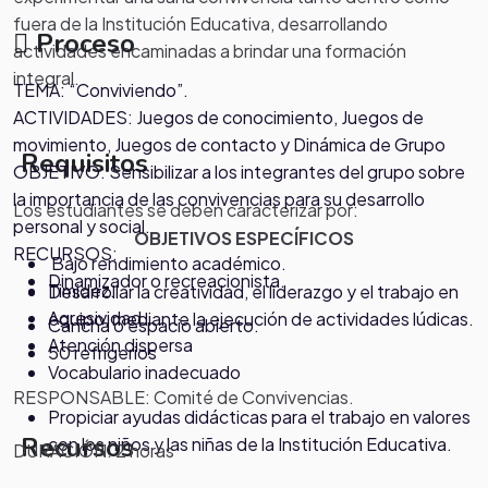
fuera de la Institución Educativa, desarrollando
Proceso
actividades encaminadas a brindar una formación
integral.
TEMA:
“Conviviendo”.
ACTIVIDADES: Juegos de conocimiento, Juegos de
movimiento, Juegos de contacto y Dinámica de Grupo
Requisitos
OBJETIVO: Sensibilizar a los integrantes del grupo sobre
la importancia de las convivencias para su desarrollo
Los estudiantes se deben caracterizar por:
personal y social.
OBJETIVOS ESPECÍFICOS
RECURSOS:
Bajo rendimiento académico.
Dinamizador
o
recreacionista
.
Timidez.
Desarrollar la creatividad, el liderazgo y el trabajo en
Agresividad
equipo, mediante la ejecución de actividades lúdicas.
Cancha o espacio abierto.
Atención dispersa
50 refrigerios
Vocabulario inadecuado
RESPONSABLE: Comité de Convivencias.
Propiciar ayudas didácticas para el trabajo en valores
Recursos
con los niños y las niñas de la Institución Educativa.
DURACIÓN: 2 horas