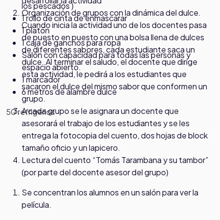
desarrollar la actividad
los pescados )
Organización de grupos con la dinámica del dulce.
1 rollo de cinta de enmascarar
Cuando inicia la actividad uno de los docentes pasa
1 platón
de puesto en puesto con una bolsa llena de dulces
1 caja de ganchos para ropa
de diferentes sabores, cada estudiante saca un
Salón con capacidad para todas las personas y
dulce. Al terminar el saludo, el docente que dirige
espacio abierto.
esta actividad, le pedirá a los estudiantes que
1 marcador
sacaron el dulce del mismo sabor que conformen un
6 metros de alambre dulce
grupo.
A cada grupo se le asignara un docente que
50 refrigerios
asesorará el trabajo de los estudiantes y se les
entrega la fotocopia del cuento, dos hojas de block
tamaño oficio y un lapicero.
Lectura del cuento “Tomás Tarambana y su tambor”
(por parte del docente asesor del grupo)
Se concentran los alumnos en un salón para ver la
película.