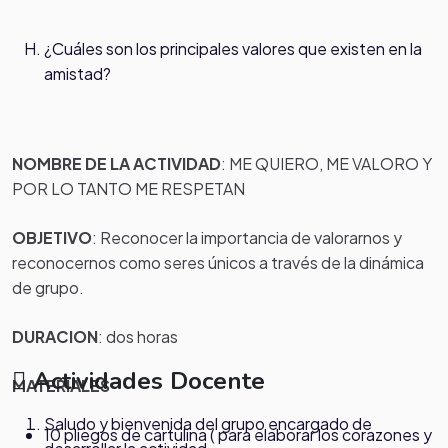
¿Cuáles son los principales valores que existen en la
amistad?
NOMBRE DE LA ACTIVIDAD
: ME QUIERO, ME VALORO Y
POR LO TANTO ME RESPETAN
OBJETIVO
: Reconocer la importancia de valorarnos y
reconocernos como seres únicos a través de la dinámica
de grupo.
DURACION
: dos horas
Actividades Docente
MATERIALES
Saludo y bienvenida del grupo encargado de
10 pliegos de cartulina ( para elaborar los corazones y