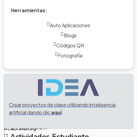
Herramientas:
Auto Aplicaciones
Blogs
Códigos QR
Fotografía
Crear proyectos de clase utilizando inteligencia
Creditos
artificial dando clic
aquí
Notas
Proyecto Creado Por Carlos Enrique Romero - Utilizando
Evaluación
A Eduteka.org
.
Actividades Estudiante