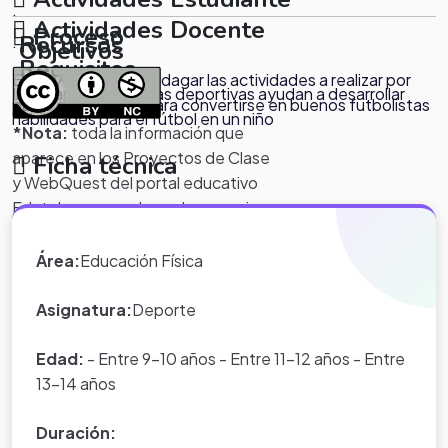
.
Actividades Docente
Proceso
Recursos
.
Objetivos
Requisitos
.
El proyecto busca indagar las actividades a realizar por
.
Indagar qué prácticas deportivas ayudan a desarrollar
parte de los niños para convertirse en buenos futbolistas
.
habilidades para el fútbol en un niño
*Nota:
toda la información que
aparece en los Proyectos de Clase
Ficha técnica
y WebQuest del portal educativo
Eduteka es creada por los usuarios
del portal.
Área:
Educación Física
Asignatura:
Deporte
Edad:
- Entre 9-10 años - Entre 11-12 años - Entre
13-14 años
Duración: