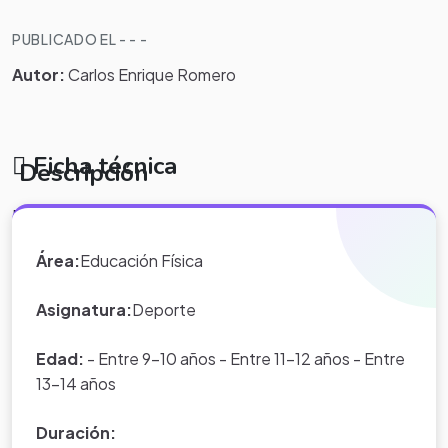
PUBLICADO EL - - -
Autor:
Carlos Enrique Romero
Ficha técnica
Descripción
El proyecto busca indagar las actividades a realizar por
parte de los niños para convertirse en buenos futbolistas
Área:
Educación Física
Asignatura:
Deporte
Edad:
- Entre 9-10 años - Entre 11-12 años - Entre
13-14 años
Duración: