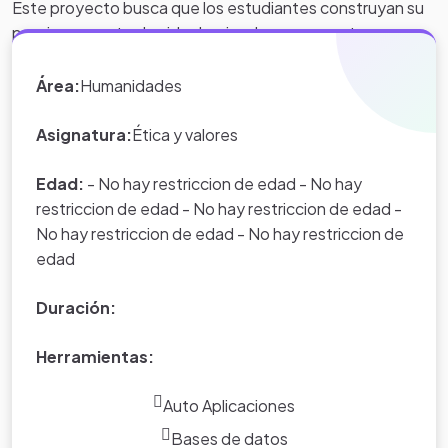
Este proyecto busca que los estudiantes construyan su
propio proyecto de vida , haciendo uso correcto y
responsable de las TIC, personas capaces de manejar su
sexualidad ante las diferentes situaciones que se le
Área:
Humanidades
puedan presentar en las diferentes etapas de su vida .
Asignatura:
Ética y valores
Edad:
- No hay restriccion de edad - No hay
restriccion de edad - No hay restriccion de edad -
No hay restriccion de edad - No hay restriccion de
edad
Duración:
Herramientas:
Auto Aplicaciones
Bases de datos