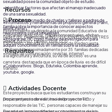
sexualidad posee la comunidad objeto de estudio.
•Identificar factores que afectan el manejo inadecuado
Recursos
de una sana sexualidad.
Proceso
•Sensibilizar por medio de charlas y talleres a padres de
•Informáticos y herramientas de propósito general (Paint,
familia sobre la importancia de conocer aspectos
Word, Excel )
Este Proyecto va dirigido a la comunidad Educativa de la
relacionados con la sexualidad.
•Recursos didácticos: Mapas conceptuales, afiches,
sede F (EL Guamo) de la INSTITUCION EDUCATIVA TRES
•Integrar las TIC como fuente de investigación para
videos, cd, DVD, tablero, USB, LCD.
ESQUINAS, ubicada en el municipio de Piedecuesta ,
adquirir conocimientos en temas sobre la sexualidad.
conformada aproximadamente por 35 familias dedicadas
Requisitos
•Medios de comunicación: revistas, internet.
a la agricultura y avicultura, su vía de acceso es una
.
carretera destapada que en época de lluvia es de difícil
•Colaborativos: Blogs, Eduteka, Colombia aprende,
tránsito.
youtube, google.
Actividades Docente
Este proyecto busca que los estudiantes construyan su
propio proyecto de vida , haciendo uso correcto y
Documentarse sobre el tema del proyecto TIC.
responsable de las TIC, personas capaces de manejar su
Basarse en las necesidades y conocimientos de los
sexualidad ante las diferentes situaciones que se le