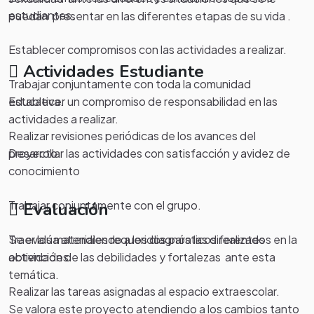
estudiantes.
puedan presentar en las diferentes etapas de su vida .
Establecer compromisos con las actividades a realizar.
Actividades Estudiante
Trabajar conjuntamente con toda la comunidad
Establecer un compromiso de responsabilidad en las
educativa.
actividades a realizar.
Realizar revisiones periódicas de los avances del
Desarrollar las actividades con satisfacción y avidez de
proyecto.
conocimiento
Trabajar conjuntamente con el grupo.
Evaluación
Se evalúa atendiendo a los diagnósticos realizados en la
Traer los materiales requeridos para las diferentes
obtención de las debilidades y fortalezas ante esta
actividades.
temática.
Realizar las tareas asignadas al espacio extraescolar.
Se valora este proyecto atendiendo a los cambios tanto