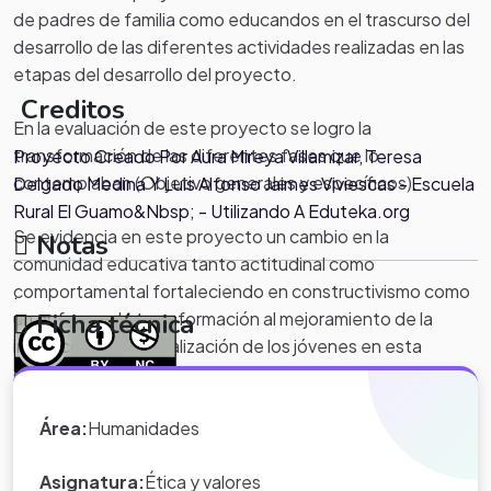
de padres de familia como educandos en el trascurso del
desarrollo de las diferentes actividades realizadas en las
etapas del desarrollo del proyecto.
Creditos
En la evaluación de este proyecto se logro la
transformación de las diferentes fases que lo
Proyecto Creado Por Aura Mireya Villamizar, Teresa
contemplaban (Objetivo generales y específicos).
Delgado Medina Y Luis Alfonso Jaimes Viviescas - Escuela
Rural El Guamo&Nbsp; - Utilizando A Eduteka.org
Se evidencia en este proyecto un cambio en la
Notas
comunidad educativa tanto actitudinal como
comportamental fortaleciendo en constructivismo como
.
un enfoque de transformación al mejoramiento de la
Ficha técnica
interacción y la socialización de los jóvenes en esta
dimensión tan importante como es la sexualidad.
*Nota:
toda la información que
aparece en los Proyectos de Clase
Área:
Humanidades
y WebQuest del portal educativo
Eduteka es creada por los usuarios
Asignatura:
Ética y valores