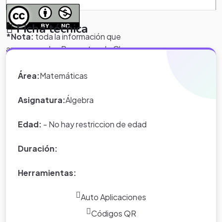
Ficha técnica
*Nota:
toda la información que
aparece en los Proyectos de Clase
y WebQuest del portal educativo
Eduteka es creada por los usuarios
Área:
Matemáticas
del portal.
Asignatura:
Álgebra
Edad:
- No hay restriccion de edad
Duración:
Herramientas:
Auto Aplicaciones
Códigos QR