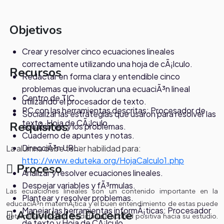
Objetivos
Crear y resolver cinco ecuaciones lineales
correctamente utilizando una hoja de cÃ¡lculo.
Recursos
Redactar en forma clara y entendible cinco
problemas que involucran una ecuaciÃ³n lineal
Centro de TIC
utilizando el procesador de texto.
PC con las herramientas descritas: Procesador de
Socializar las estrategias que usaron para resolver las
texto, Hoja de CÃ¡lculo.
Requisitos
ecuaciones y los problemas.
Cuaderno de apuntes y notas.
DirecciÃ³n URL:
La alumna debe tener habilidad para:
http://www.eduteka.org/HojaCalculo1.php
Proceso
Analizar y resolver ecuaciones lineales.
Despejar variables y fÃ³rmulas.
Las ecuaciones lineales son un contenido importante en la
Plantear y resolver problemas.
educaciÃ³n matemÃ¡tica y el buen entendimiento de estas puede
Manejar las herramientas informÃ¡ticas: Procesador
Actividades Docente
determinar en gran medida una actitud positiva hacia su estudio.
de texto y Hoja de CÃ¡lculo.