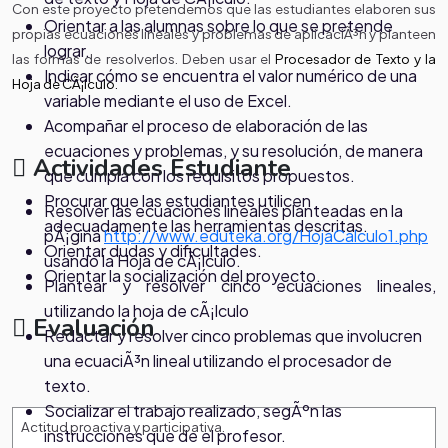
Con este proyecto pretendemos que las estudiantes elaboren sus
Orientar a las alumnas sobre lo que se pretende
propias ecuaciones lineales y problemas de aplicaciÃ³n y planteen
lograr.
las formas de resolverlos.
Deben usar el
Procesador de Texto y la
Indicar cómo se encuentra el valor numérico de una
Hoja de CÃ¡lculo.
variable mediante el uso de Excel.
Acompañar el proceso de elaboración de las
ecuaciones y problemas, y su resolución, de manera
Actividades Estudiante
que cumpla con los requisitos propuestos.
Procurar que las estudiantes utilicen
Resolver las ecuaciones lineales planteadas en la
adecuadamente las herramientas descritas.
pÃ¡gina
http://www.eduteka.org/HojaCalculo1.php
Orientar dudas y dificultades.
usando la Hoja de cÃ¡lculo.
Orientar la socialización del proyecto.
Plantear y resolver cinco ecuaciones lineales,
utilizando la hoja de cÃ¡lculo
Evaluación
Redactar y resolver cinco problemas que involucren
una ecuaciÃ³n lineal utilizando el procesador de
texto.
Socializar el trabajo realizado, segÃºn las
Actitud proactiva y participativa.
instrucciones que de el profesor.