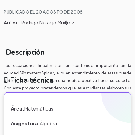
PUBLICADO EL 20 AGOSTO DE 2008
Autor:
Rodrigo Naranjo Mu�oz
Descripción
Las ecuaciones lineales son un contenido importante en la
educaciÃ³n matemÃ¡tica y el buen entendimiento de estas puede
Ficha técnica
determinar en gran medida una actitud positiva hacia su estudio.
Con este proyecto pretendemos que las estudiantes elaboren sus
propias ecuaciones lineales y problemas de aplicaciÃ³n y planteen
las formas de resolverlos.
Deben usar el
Procesador de Texto y la
Área:
Matemáticas
Hoja de CÃ¡lculo.
Asignatura:
Álgebra