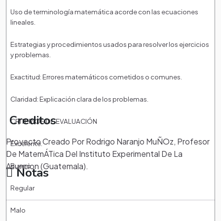
Uso de terminología matemática acorde con las ecuaciones
lineales.
Estrategias y procedimientos usados para resolver los ejercicios
y problemas.
Exactitud: Errores matemáticos cometidos o comunes.
Claridad: Explicación clara de los problemas.
Creditos
CRITERIOS DE EVALUACIÓN
Proyecto Creado Por Rodrigo Naranjo MuÑOz, Profesor
Excelente.
De MatemÁTica Del Instituto Experimental De La
Asuncion (Guatemala).
Bueno
Notas
Regular
Malo