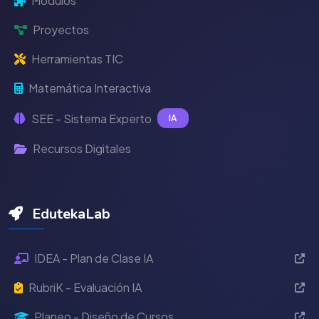
Módulos
Proyectos
Herramientas TIC
Matemática Interactiva
SEE - Sistema Experto
IA
Recursos Digitales
EdutekaLab
IDEA - Plan de Clase IA
RubriK - Evaluación IA
Planeo - Diseño de Cursos