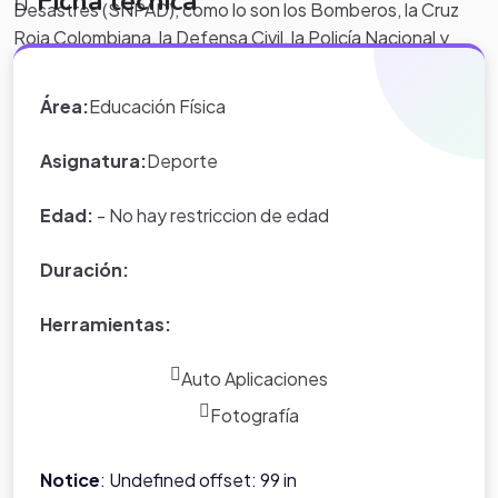
Ficha técnica
Desastres (SNPAD), como lo son los Bomberos, la Cruz
Roja Colombiana, la Defensa Civil, la Policía Nacional y
demás participantes del Comité Regional y Local para la
Prevención y Atención de Desastres.
Área:
Educación Física
Asignatura:
Deporte
Edad:
- No hay restriccion de edad
Duración:
Herramientas:
Auto Aplicaciones
Fotografía
Notice
: Undefined offset: 99 in