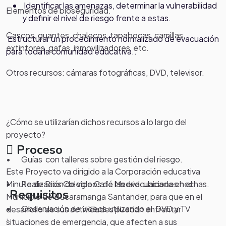
Identificar las amenazas, determinar la vulnerabilidad
Elementos de bioseguridad.
y definir el nivel de riesgo frente a estas.
Cascos, guantes, chalecos, tapabocas, camillas,
Estructurar un procedimiento normalizado de evacuación
extintores, gafas, inmovilizadores etc.
para toda la comunidad educativa..
Otros recursos: cámaras fotográficas, DVD, televisor.
¿Cómo se utilizarían dichos recursos a lo largo del
proyecto?
Proceso
• Guías con talleres sobre gestión del riesgo.
Este Proyecto va dirigido a la Corporación educativa
• Realización de videos de las evacuaciones hechas.
Minuto de Dios Colegio Café Madrid, ubicada en el
Requisitos
Municipio de Bucaramanga Santander, para que en el
• Observación de videos utilizando el DVD y TV
desarrollo de sus actividades puedan enfrentar
.
situaciones de emergencia, que afecten a sus