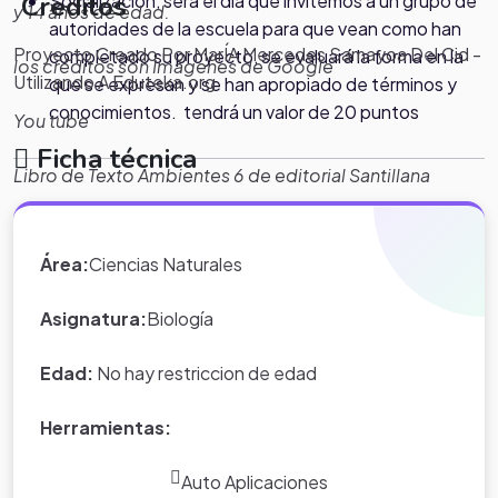
Socialización, será el día que invitemos a un grupo de
Creditos
y 14 años de edad.
autoridades de la escuela para que vean como han
Proyecto Creado Por MarÍA Mercedes Samayoa Del Cid -
completado su proyecto, se evaluará la forma en la
los créditos son Imágenes de Google
Utilizando A Eduteka.org
que se expresan y se han apropiado de términos y
conocimientos. tendrá un valor de 20 puntos
You tube
Ficha técnica
Libro de Texto Ambientes 6 de editorial Santillana
Área:
Ciencias Naturales
*Nota:
toda la información que
aparece en los Proyectos de Clase
Asignatura:
Biología
y WebQuest del portal educativo
Eduteka es creada por los usuarios
Edad:
No hay restriccion de edad
del portal.
Herramientas:
Auto Aplicaciones