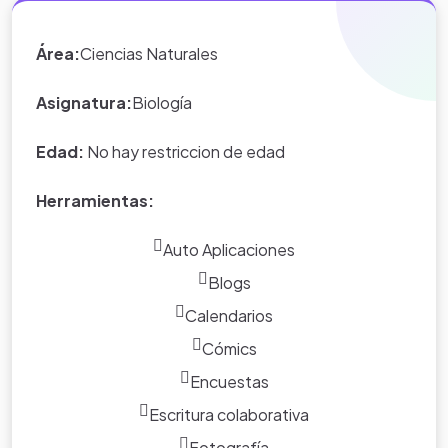
sitios y foros que nos
Área:
Ciencias Naturales
brinden información y
ayuda para comprender
Asignatura:
Biología
el tema
Edad:
No hay restriccion de edad
Herramientas:
Auto Aplicaciones
Blogs
Calendarios
Cómics
Encuestas
Escritura colaborativa
Fotografía