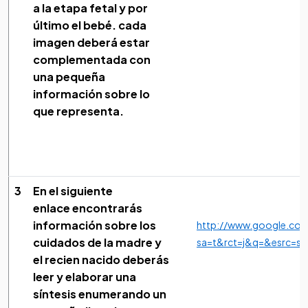
a la etapa fetal y por
último el bebé. cada
imagen deberá estar
complementada con
una pequeña
información sobre lo
que representa.
3
En el siguiente
enlace encontrarás
información sobre los
http://www.google.com.
cuidados de la madre y
sa=t&rct=j&q=&esrc=
el recien nacido deberás
leer y elaborar una
síntesis enumerando un