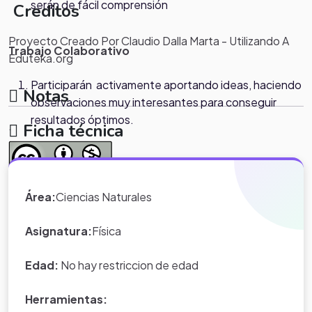
serán de fácil comprensión
Creditos
Proyecto Creado Por Claudio Dalla Marta - Utilizando A
Trabajo Colaborativo
Eduteka.org
Participarán activamente aportando ideas, haciendo
Notas
observaciones muy interesantes para conseguir
resultados óptimos.
.
Ficha técnica
Presentación final
*Nota:
toda la información que
Área:
Ciencias Naturales
Describirán las características del Power Point final
aparece en los Proyectos de Clase
que reflejen un elevado dominio de la tarea.
y WebQuest del portal educativo
Asignatura:
Física
Eduteka es creada por los usuarios
del portal.
Edad:
No hay restriccion de edad
Herramientas: