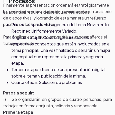
Procesos
Finalmente, la presentación ordenará estratégicamente
los pasos que hemos seguido, resumiéndolos en una serie
La actividad requiere de las siguientes etapas:
de diapositivas, y logrando de esta manera un refuerzo
positivo de los temas vistos.
Primera etapa: lectura general del tema Movimiento
Rectilíneo Uniformemente Variado.
Para finalizar cada grupo expondrá a sus compañeros el
Segunda etapa: Crear un glosario con los
trabajo realizado.
respectivos conceptos que estén involucrados en el
tema principal. Una vez finalizado diseñarán un mapa
conceptual que represente la primera y segunda
etapa.
Tercera etapa: diseño de una presentación digital
sobre el tema y publicación de la misma.
Cuarta etapa: Solución de problemas
Pasos a seguir:
1) Se organizarán en grupos de cuatro personas, para
trabajar en forma conjunta, solidaria y responsable.
Primera etapa