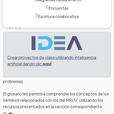
Encuestas
Escritura colaborativa
Tarea
Durante esta actividad los alumnos formaran grupos de
hasta cuatro personas como máximo. Desarrollaran un
glosario, una presentación en powerpoint cuya temática
esta centrada en el movimiento rectilíneo uniformemente
Crear proyectos de clase utilizando inteligencia
variado (M. R. U. V.), velocidad, desplazamiento,
artificial dando clic
aquí
trayectoria, aceleración, unidades, ecuaciones del MRUV,
gráficas X vs. t, v vs. t, a vs. t, y la solución de ejercicios y
problemas.
El glosario les permitirá comprender los conceptos de los
términos relacionados con los del MRUV, utilizando los
recursos presentados en la sección correspondiente.