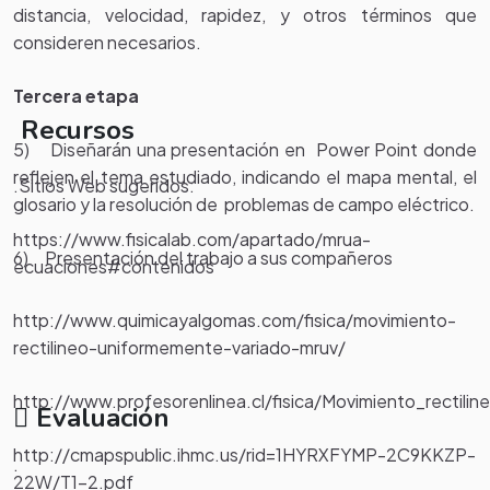
distancia, velocidad, rapidez, y otros términos que
consideren necesarios.
Tercera etapa
Recursos
5) Diseñarán una presentación en Power Point donde
reflejen el tema estudiado, indicando el mapa mental, el
.Sitios Web sugeridos:
glosario y la resolución de problemas de campo eléctrico.
https://www.fisicalab.com/apartado/mrua-
6) Presentación del trabajo a sus compañeros
ecuaciones#contenidos
http://www.quimicayalgomas.com/fisica/movimiento-
rectilineo-uniformemente-variado-mruv/
http://www.profesorenlinea.cl/fisica/Movimiento_rectilin
Evaluación
http://cmapspublic.ihmc.us/rid=1HYRXFYMP-2C9KKZP-
.
22W/T1-2.pdf