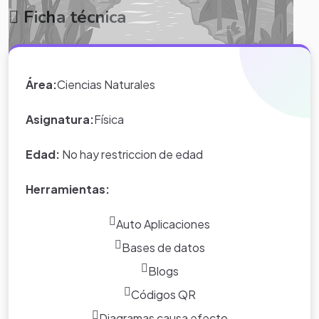
Ficha técnica
Isaac Newton
Área:
Ciencias Naturales
Galileo Galilei
Asignatura:
Física
Edad:
No hay restriccion de edad
Herramientas:
Auto Aplicaciones
Bases de datos
Blogs
Códigos QR
Diagramas causa efecto