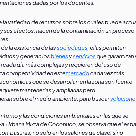
orientaciones dadas por los docentes.
la variedad de recursos sobre los cuales puede actua
 y sus efectos, hacen de la contaminación un proceso
res.
de la existencia de las
sociedades
, ellas permiten
viduos y generan los
bienes
y
servicios
que garantizan 
on cada día más complejas y requieren del uso de
rta competitividad en este
mercado
cada vez más
 económicas que se desarrollan en la zona son fuente
equiere mantenerlas y ampliarlas pero
neran sobre el medio ambiente, para buscar
solucione
entorno y las condiciones ambientales en las que se
iva Urbana Mixta de Coconuco, se observa que el esp
on basuras, no solo en los salones de clase, sino