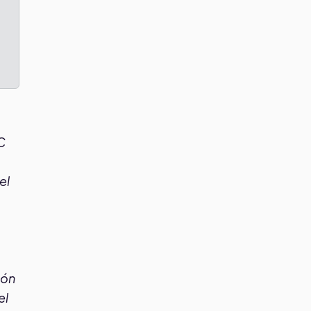
C
el
ión
el