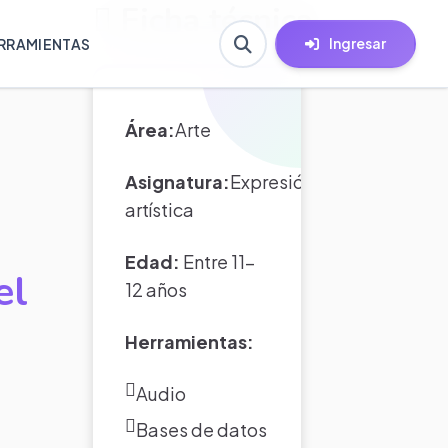
Ficha técnica
Ingresar
RRAMIENTAS
Área:
Arte
Asignatura:
Expresión
artística
Edad:
Entre 11-
el
12 años
Herramientas:
Audio
Bases de datos