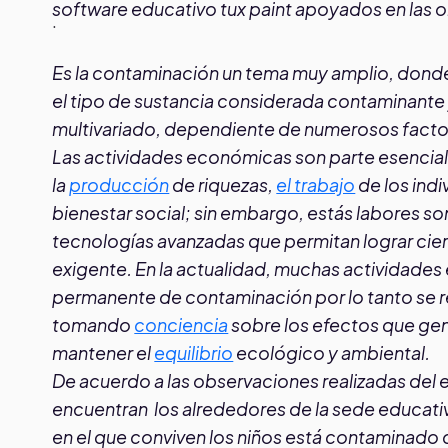
software educativo tux paint apoyados en las 
.
Es la contaminación un tema muy amplio, donde 
el tipo de sustancia considerada contaminante
multivariado, dependiente de numerosos facto
Las actividades económicas son parte esencial 
la
producción
de riquezas,
el trabajo
de los indi
bienestar social; sin embargo, estás labores s
tecnologías avanzadas que permitan lograr cie
exigente. En la actualidad, muchas actividades
permanente de contaminación por lo tanto se r
tomando
conciencia
sobre los efectos que ge
mantener el
equilibrio
ecológico y ambiental.
De acuerdo a las observaciones realizadas del 
encuentran los alrededores de la sede educat
en el que conviven los niños está contaminado c