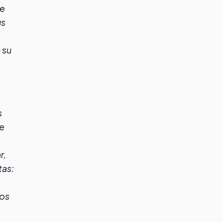
te
us
 su
s
te
r,
tas:
los