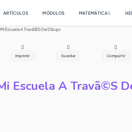
ARTÍCULOS
MÓDULOS
MATEMÁTICA I.
HE
 Mi Escuela A Travã©S Del Dibujo
Imprimir
Guardar
Compartir
 Mi Escuela A Travã©S D