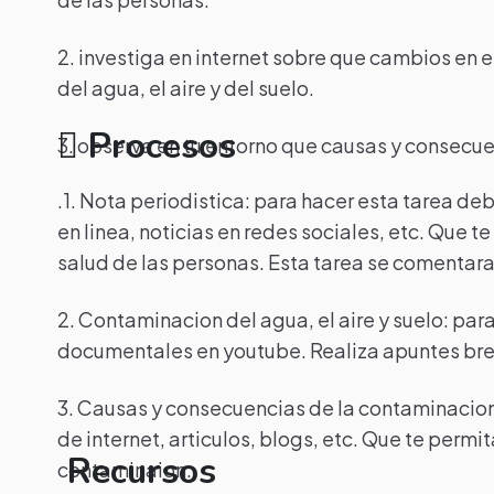
2. investiga en internet sobre que cambios en
del agua, el aire y del suelo.
Procesos
3. observa en tu entorno que causas y consecu
.1. Nota periodistica: para hacer esta tarea de
en linea, noticias en redes sociales, etc. Que 
salud de las personas. Esta tarea se comentara
2. Contaminacion del agua, el aire y suelo: par
documentales en youtube. Realiza apuntes breve
3. Causas y consecuencias de la contaminacion:
de internet, articulos, blogs, etc. Que te permi
Recursos
contaminaion.