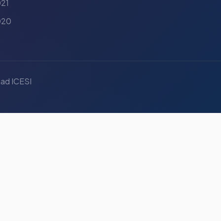
21
020
ad ICESI