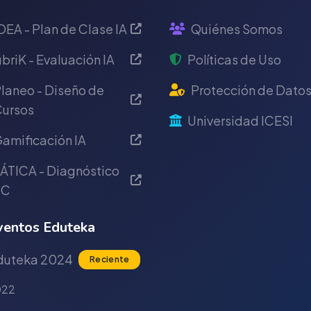
DEA - Plan de Clase IA
Quiénes Somos
briK - Evaluación IA
Políticas de Uso
laneo - Diseño de
Protección de Dato
ursos
Universidad ICESI
amificación IA
ÁTICA - Diagnóstico
IC
entos Eduteka
duteka 2024
Reciente
022