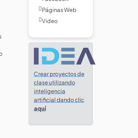
Páginas Web
Video
s
o
Crear proyectos de
clase utilizando
inteligencia
artificial dando clic
aquí