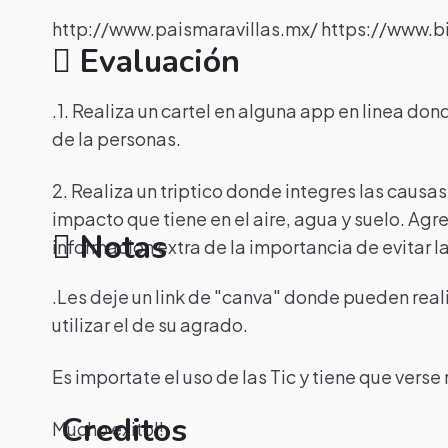
http://www.paismaravillas.mx/ https://www.
Evaluación
.1. Realiza un cartel en alguna app en linea do
de la personas.
2. Realiza un triptico donde integres las caus
impacto que tiene en el aire, agua y suelo. Ag
Notas
informacion extra de la importancia de evitar 
.Les deje un link de "canva" donde pueden reali
utilizar el de su agrado.
Es importate el uso de las Tic y tiene que verse 
Creditos
Mucho exito!!