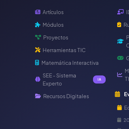
Artículos
I
Módulos
Ru
Proyectos
P
C
Herramientas TIC
G
Matemática Interactiva
M
SEE - Sistema
T
IA
Experto
Ev
Recursos Digitales
E
2