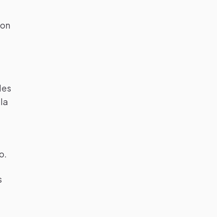
ion
les
 la
o.
s