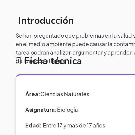
Introducción
Se han preguntado que problemas en la salud
en el medio ambiente puede causar la contamnia
tarea podran analizar, argumentar y aprender l
Ficha técnica
de los ecosistemas.
Área:
Ciencias Naturales
Asignatura:
Biología
Edad:
Entre 17 y mas de 17 años