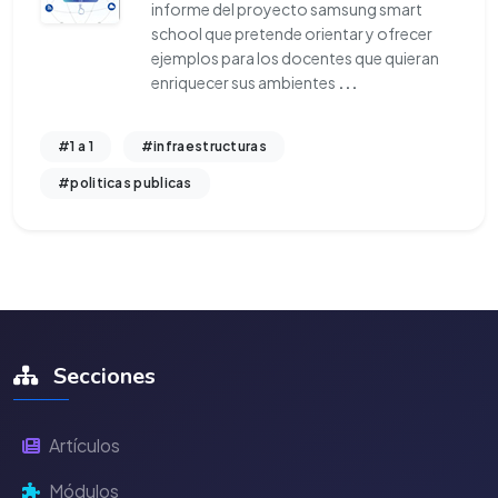
informe del proyecto samsung smart
school que pretende orientar y ofrecer
ejemplos para los docentes que quieran
enriquecer sus ambientes
...
#1 a 1
#infraestructuras
#politicas publicas
Secciones
Artículos
Módulos