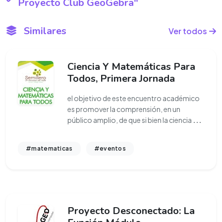
Proyecto Club GeoGebra"
Similares
Ver todos
Ciencia Y Matemáticas Para
Todos, Primera Jornada
el objetivo de este encuentro académico
es promover la comprensión, en un
público amplio, de que si bien la ciencia
...
#matematicas
#eventos
Proyecto Desconectado: La