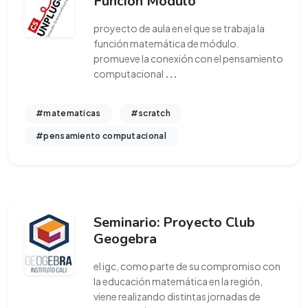
Función Módulo
proyecto de aula en el que se trabaja la
función matemática de módulo.
promueve la conexión con el pensamiento
computacional
...
#matematicas
#scratch
#pensamiento computacional
Seminario: Proyecto Club
Geogebra
el igc, como parte de su compromiso con
la educación matemática en la región,
viene realizando distintas jornadas de