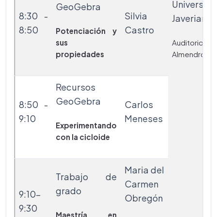
Universid
GeoGebra
8:30 -
Silvia
Javeriana
8:50
Castro
Potenciación y
sus
Auditorio
propiedades
Almendros
Recursos
GeoGebra
8:50 -
Carlos
9:10
Meneses
Experimentando
con la cicloide
Maria del
Trabajo de
Carmen
grado
9:10-
Obregón
9:30
Maestría en