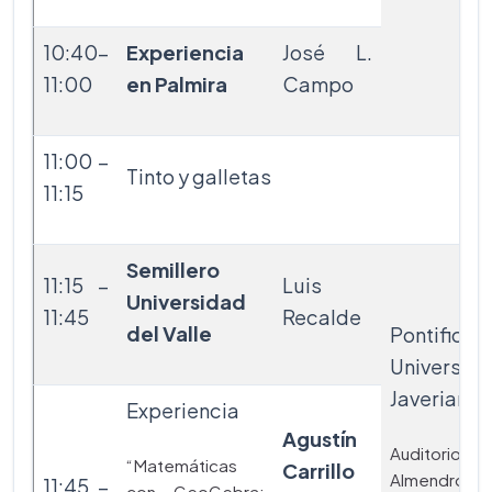
10:40-
Experiencia
José L.
11:00
en Palmira
Campo
11:00 –
Tinto y galletas
11:15
Semillero
11:15 –
Luis
Universidad
11:45
Recalde
del Valle
Pontificia
Universid
Javeriana
Experiencia
Agustín
Auditorio
“Matemáticas
Carrillo
Almendros
11:45 –
con GeoGebra: