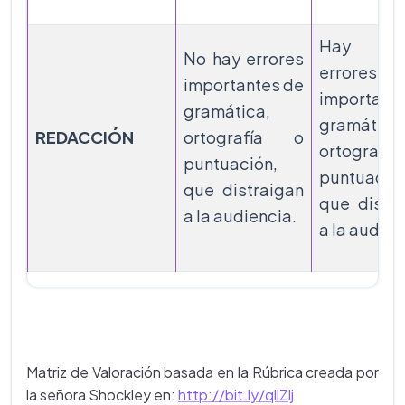
Hay po
No hay errores
errores
importantes de
importante
gramática,
gramática
REDACCIÓN
ortografía o
ortograf
puntuación,
puntuación
que distraigan
que distra
a la audiencia.
a la audien
Matriz de Valoración basada en la Rúbrica creada por
la señora Shockley en:
http://bit.ly/qllZlj