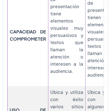
de 
presentación
presentac
tiene
tienen
elementos
elementos
visuales muy
CAPACIDAD DE
visuales
persuasivos y
COMPROMETER
persuasiv
textos que
textos 
llaman la
llaman
atención o
atenció
interesen a la
interesen 
audiencia.
audiencia.
Ubica y utiliza
Ubica y ut
con éxito
con éx
varios sitios
algunos si
USO DE