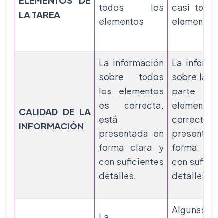
ELEMENTOS DE
todos los
casi todos
LA TAREA
elementos
elementos
La información
La informa
sobre todos
sobre la m
los elementos
parte de
es correcta,
elemento
CALIDAD DE LA
está
correcta, 
INFORMACIÓN
presentada en
presentad
forma clara y
forma cla
con suficientes
con sufici
detalles.
detalles.
Algunas pa
La