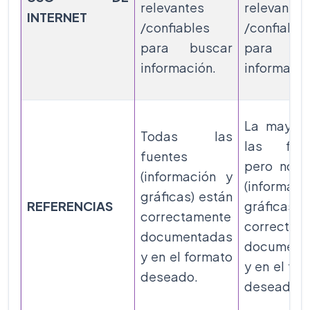
relevantes
relevantes
INTERNET
/confiables
/confiable
para buscar
para bu
información.
informació
La mayorí
Todas las
las fuen
fuentes
pero no t
(información y
(informaci
gráficas) están
REFERENCIAS
gráficas) 
correctamente
correctam
documentadas
document
y en el formato
y en el fo
deseado.
deseado.