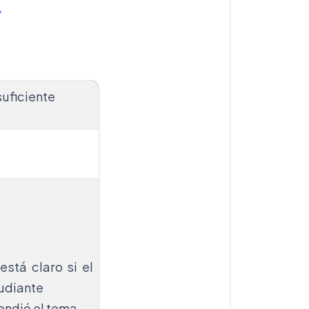
l
nsuficiente
está claro si el
udiante
endió el tema.