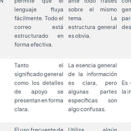
N
permite que el
ante todo frases
co
lenguaje fluya
sobre el mismo
gen
fácilmente. Todo el
tema. La
par
correo está
estructura general
des
estructurado en
es obvia.
forma efectiva.
Tanto el
La esencia general
significado general
de la información
como los detalles
es clara, pero
Es 
de apoyo se
algunas partes
la 
presentan en forma
específicas son
clara.
algo confusas.
El uso frecuente de
Utiliza algún