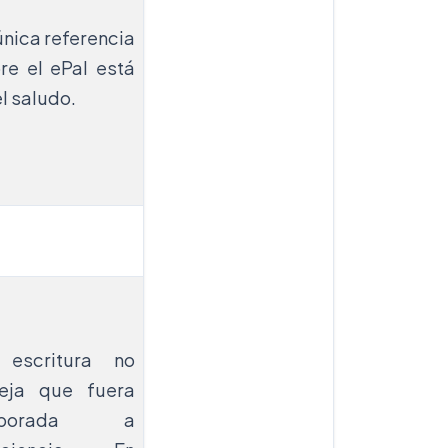
única referencia
re el ePal está
el saludo.
 escritura no
leja que fuera
aborada a