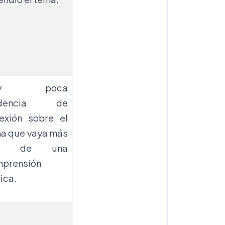
ay poca
idencia de
lexión sobre el
a que vaya más
lá de una
prensión
ica.