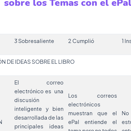
sobre los Temas con el ePa
3 Sobresaliente
2 Cumplió
1 I
 DE IDEAS SOBRE EL LIBRO
El correo
electrónico es una
Los correos
discusión
electrónicos
inteligente y bien
muestran que el
No 
desarrollada de las
N
ePal entiende el
est
principales ideas
tema pero no todos
ent