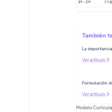
9º - 11º
1 ? 8
También te
La importanci
Ver artículo
Formulación de
Ver artículo
Modelo Curricula