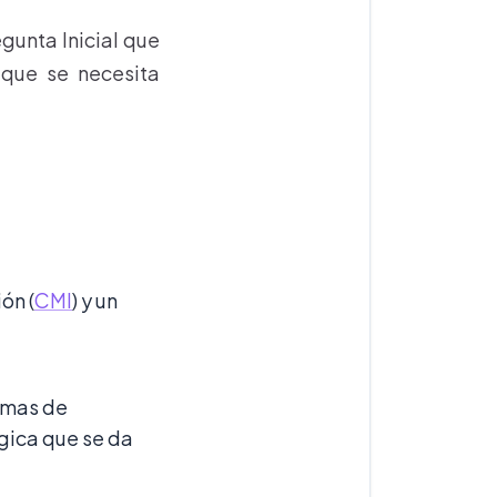
gunta Inicial que
 que se necesita
ón (
CMI
) y un
lemas de
gica que se da