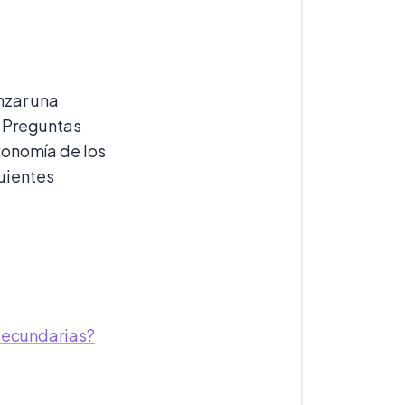
nzar una
y Preguntas
xonomía de los
uientes
 Secundarias?