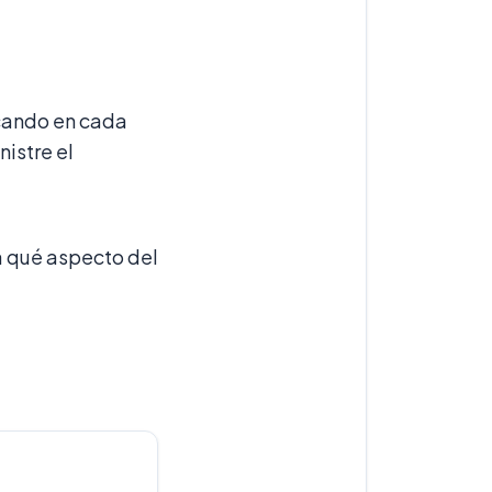
icando en cada
nistre el
a qué aspecto del