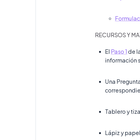
Formulaci
RECURSOS Y MA
El
Paso 1
de la
información 
Una Pregunta 
correspondie
Tablero y ti
Lápiz y pape