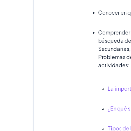
Conocer en q
Comprender l
búsqueda de i
Secundarias, 
Problemas de 
actividades:
La import
¿En qué s
Tipos de 