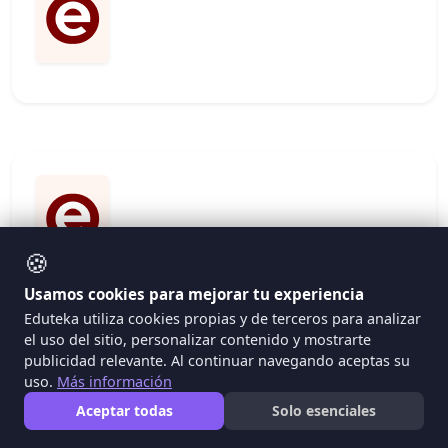
🍪
Usamos cookies para mejorar tu experiencia
Eduteka utiliza cookies propias y de terceros para analizar
el uso del sitio, personalizar contenido y mostrarte
publicidad relevante. Al continuar navegando aceptas su
uso.
Más información
Conozca Mejor Los Nets-S:
Creatividad E Innovación
Aceptar todas
Solo esenciales