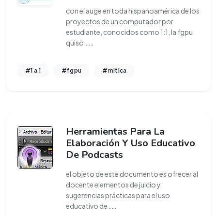
con el auge en toda hispanoamérica de los
proyectos de un computador por
estudiante, conocidos como 1:1, la fgpu
quiso
...
#1 a 1
#fgpu
#mitica
Herramientas Para La
Elaboración Y Uso Educativo
De Podcasts
el objeto de este documento es ofrecer al
docente elementos de juicio y
sugerencias prácticas para el uso
educativo de
...