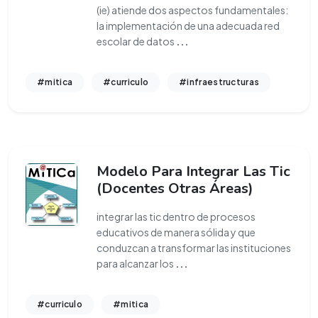
(ie) atiende dos aspectos fundamentales:
la implementación de una adecuada red
escolar de datos
...
#mitica
#curriculo
#infraestructuras
Modelo Para Integrar Las Tic
(Docentes Otras Áreas)
integrar las tic dentro de procesos
educativos de manera sólida y que
conduzcan a transformar las instituciones
para alcanzar los
...
#curriculo
#mitica