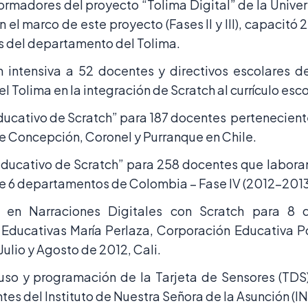
formadores del proyecto “Tolima Digital” de la Unive
n el marco de este proyecto (Fases II y III), capacitó
s del departamento del Tolima.
 intensiva a 52 docentes y directivos escolares de
l Tolima en la integración de Scratch al currículo esco
ducativo de Scratch” para 187 docentes perteneciente
e Concepción, Coronel y Purranque en Chile.
educativo de Scratch” para 258 docentes que laboran
e 6 departamentos de Colombia – Fase IV (2012-2013
to en Narraciones Digitales con Scratch para 8 
s Educativas María Perlaza, Corporación Educativa P
Julio y Agosto de 2012, Cali.
 uso y programación de la Tarjeta de Sensores (TDS
tes del Instituto de Nuestra Señora de la Asunción (I