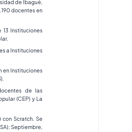
rsidad de Ibagué,
 2.190 docentes en
 13 Instituciones
lar.
s a Instituciones
 en Instituciones
).
docentes de las
opular (CEP) y La
) con Scratch. Se
NSA); Septiembre,