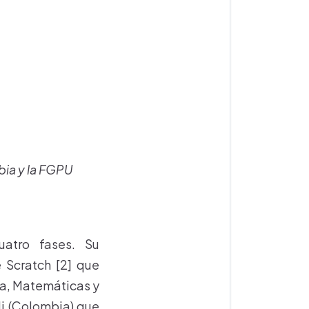
bia y la FGPU
uatro fases. Su
 Scratch [2] que
ca, Matemáticas y
li (Colombia) que