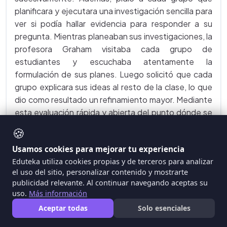
planificara y ejecutara una investigación sencilla para
ver si podía hallar evidencia para responder a su
pregunta. Mientras planeaban sus investigaciones, la
profesora Graham visitaba cada grupo de
estudiantes y escuchaba atentamente la
formulación de sus planes. Luego solicitó que cada
grupo explicara sus ideas al resto de la clase, lo que
dio como resultado un refinamiento mayor. Mediante
esta evaluación rápida y abierta del punto dónde se
encontraban, logró ayudarlos a pensar en los
🍪
procesos que estaban utilizando para enfrentar su
Usamos cookies para mejorar tu experiencia
pregunta y considerar si otras aproximaciones
Eduteka utiliza cookies propias y de terceros para analizar
funcionarían mejor.
el uso del sitio, personalizar contenido y mostrarte
publicidad relevante. Al continuar navegando aceptas su
uso.
Más información
Aceptar todas
Solo esenciales