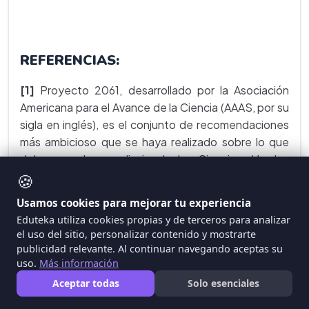
REFERENCIAS:
[1]
Proyecto 2061, desarrollado por la Asociación
Americana para el Avance de la Ciencia (AAAS, por su
sigla en inglés), es el conjunto de recomendaciones
más ambicioso que se haya realizado sobre lo que
debe ser el aprendizaje de las Ciencias. Ver los
enlaces a dos libros de este proyecto: "Ciencia para
🍪
Todos" y "Avances" (estándares); ambos libros están
Usamos cookies para mejorar tu experiencia
disponibles en español y se pueden leer
Eduteka utiliza cookies propias y de terceros para analizar
gratuitamente en línea
el uso del sitio, personalizar contenido y mostrarte
https://eduteka.icesi.edu.co/Proyecto2061.php
publicidad relevante. Al continuar navegando aceptas su
[2]
Ministerio de Educación Nacional de Colombia
uso.
Más información
(MEN), Estándares Curriculares para Ciencias
Aceptar todas
Solo esenciales
Naturales y Educación Ambiental (Documento de