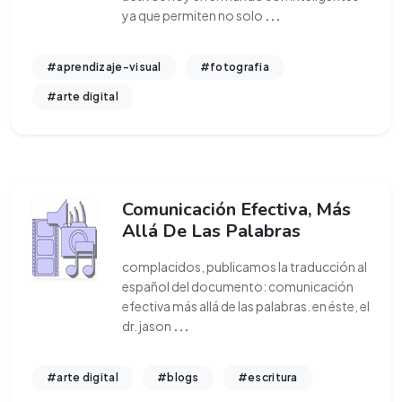
ya que permiten no solo
...
#aprendizaje-visual
#fotografia
#arte digital
Comunicación Efectiva, Más
Allá De Las Palabras
complacidos, publicamos la traducción al
español del documento: comunicación
efectiva más allá de las palabras. en éste, el
dr. jason
...
#arte digital
#blogs
#escritura