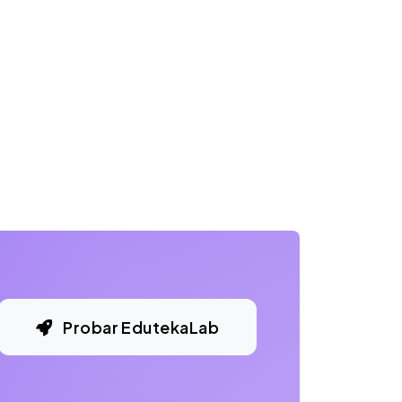
Probar EdutekaLab