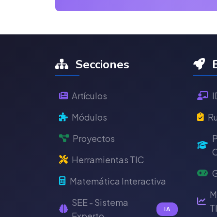
Secciones
E
Artículos
I
Módulos
Ru
Proyectos
P
C
Herramientas TIC
G
Matemática Interactiva
M
SEE - Sistema
T
IA
Experto