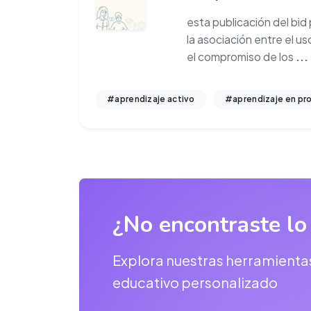
esta publicación del bid
la asociación entre el u
el compromiso de los
...
#aprendizaje activo
#aprendizaje en pr
¿No encontraste lo
Explora nuestras herramienta
educativo personalizado