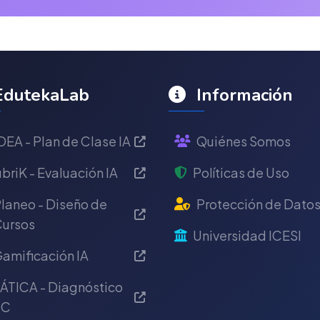
dutekaLab
Información
DEA - Plan de Clase IA
Quiénes Somos
briK - Evaluación IA
Políticas de Uso
laneo - Diseño de
Protección de Dato
ursos
Universidad ICESI
amificación IA
ÁTICA - Diagnóstico
IC