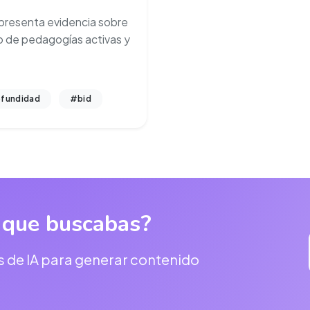
 presenta evidencia sobre
so de pedagogías activas y
ofundidad
#bid
 que buscabas?
s de IA para generar contenido