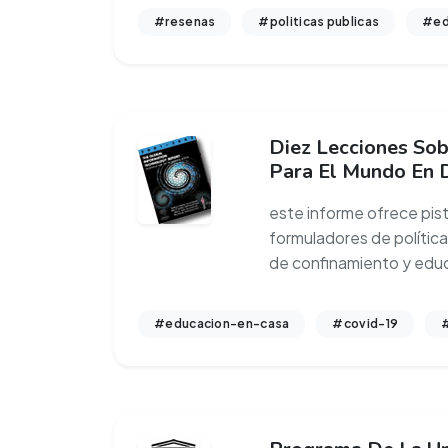
#resenas
#politicas publicas
#ed
Diez Lecciones Sob
Para El Mundo En 
este informe ofrece pist
formuladores de política
de confinamiento y edu
#educacion-en-casa
#covid-19
#