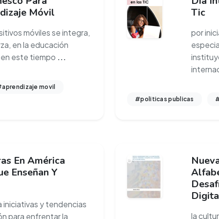
nesco Para
Día In
dizaje Móvil
Tic
itivos móviles se integra,
por inic
za, en la educación
especia
 en este tiempo
...
institu
interna
aprendizaje movil
#politicas publicas
#
ras En América
Nueva
ue Enseñan Y
Alfabe
Desafí
Digita
iniciativas y tendencias
la cultu
n para enfrentar la