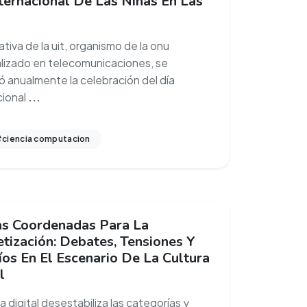
ternacional De Las Niñas En Las
iativa de la uit, organismo de la onu
lizado en telecomunicaciones, se
yó anualmente la celebración del día
cional
...
ciencia computacion
s Coordenadas Para La
tización: Debates, Tensiones Y
os En El Escenario De La Cultura
l
ra digital desestabiliza las categorías y