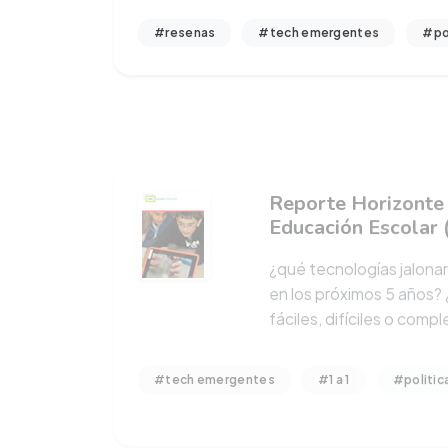
#resenas
#tech emergentes
#pol
Reporte Horizonte 
Educación Escolar 
¿qué tecnologías jalona
en los próximos 5 años? 
fáciles, difíciles o comp
#tech emergentes
#1 a 1
#politic