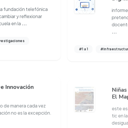
la fundación telefónica
informe
cambiar y reflexionar
pretend
cuela en la
...
docente
...
vestigaciones
#1 a 1
#infraestructu
e Innovación
Niñas
El Ma
o de manera cada vez
este es
ción no es la excepción.
tic en 
desigu