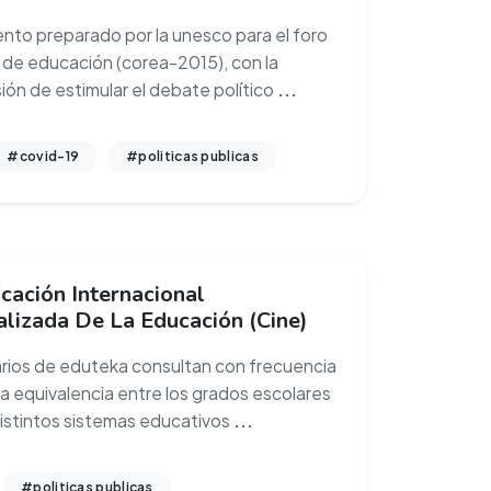
to preparado por la unesco para el foro
 de educación (corea-2015), con la
ión de estimular el debate político
...
#covid-19
#politicas publicas
icación Internacional
lizada De La Educación (Cine)
arios de eduteka consultan con frecuencia
la equivalencia entre los grados escolares
distintos sistemas educativos
...
#politicas publicas