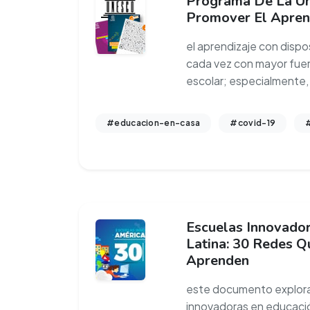
Programa De La U
Promover El Apren
el aprendizaje con dispos
cada vez con mayor fuer
escolar; especialmente,
#educacion-en-casa
#covid-19
#
Escuelas Innovado
Latina: 30 Redes Q
Aprenden
este documento explora 
innovadoras en educació