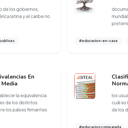
o de los gobiernos,
documen
ca latina y el caribe no
mundial
pretens
publicas
#educacion-en-casa
ivalencias En
Clasif
Y Media
Norma
blecer la equivalencia
los usu
es de los distintos
cuál es 
e los países firmantes
de los 
#educacion comparada