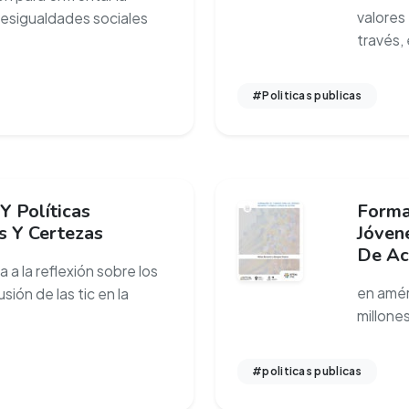
valores
desigualdades sociales
través,
#Politicas publicas
Y Políticas
Forma
s Y Certezas
Jóven
De Ac
 a la reflexión sobre los
en améri
usión de las tic en la
millones
#politicas publicas