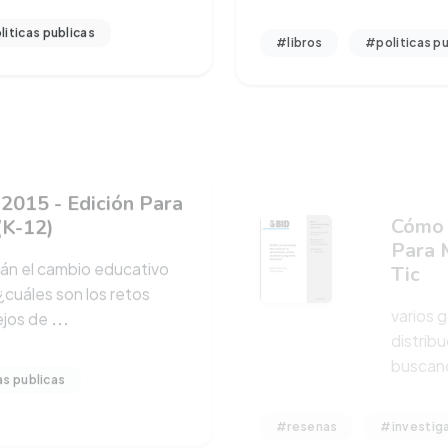
iticas publicas
#libros
#politicas pu
2015 - Edición Para
Cómo 
(K-12)
Para 
Tic
rán el cambio educativo
varios g
¿cuáles son los retos
distrib
lejos de
...
buscand
as publicas
#resenas
#investig