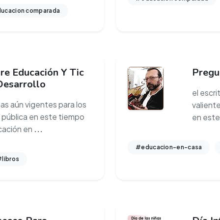
ucacion comparada
re Educación Y Tic
Pregu
Desarrollo
el escri
as aún vigentes para los
valiente
 pública en este tiempo
en este
cación en
...
#educacion-en-casa
libros