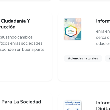
 Ciudadanía Y
Infor
rucción
en la e
á causando cambios
cerca d
líticos en las sociedades
edad e
sponden en buena parte
#ciencias naturales
 Para La Sociedad
Inform
Digita