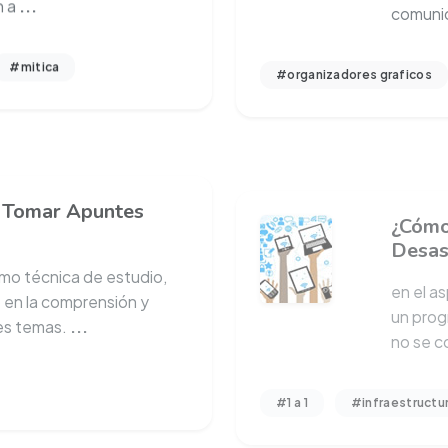
#mitica
#organizadores graficos
 Tomar Apuntes
¿Cómo
Desas
omo técnica de estudio,
en el a
 en la comprensión y
un prog
es temas.
...
no se c
#1 a 1
#infraestructu