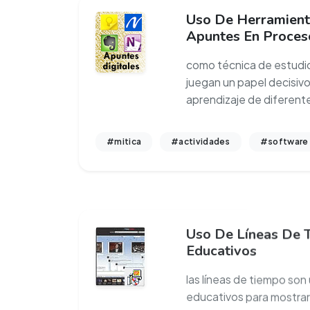
Uso De Herramient
Apuntes En Proces
como técnica de estudio
juegan un papel decisivo
aprendizaje de diferen
#mitica
#actividades
#software
Uso De Líneas De 
Educativos
las líneas de tiempo son
educativos para mostrar
eventos que se sucede