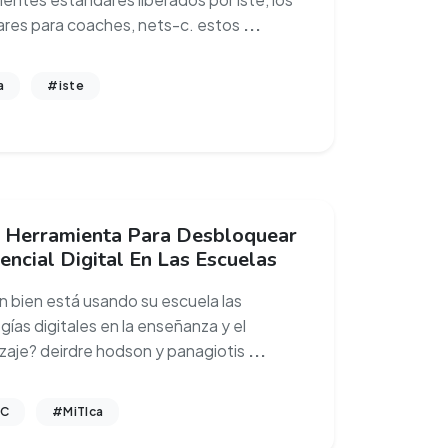
res para coaches, nets-c. estos
...
a
#iste
e: Herramienta Para Desbloquear
encial Digital En Las Escuelas
n bien está usando su escuela las
gías digitales en la enseñanza y el
zaje? deirdre hodson y panagiotis
...
IC
#MiTIca