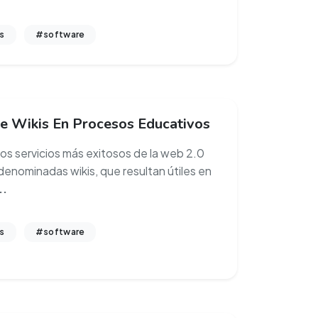
s
#software
e Wikis En Procesos Educativos
los servicios más exitosos de la web 2.0
 denominadas wikis, que resultan útiles en
..
s
#software