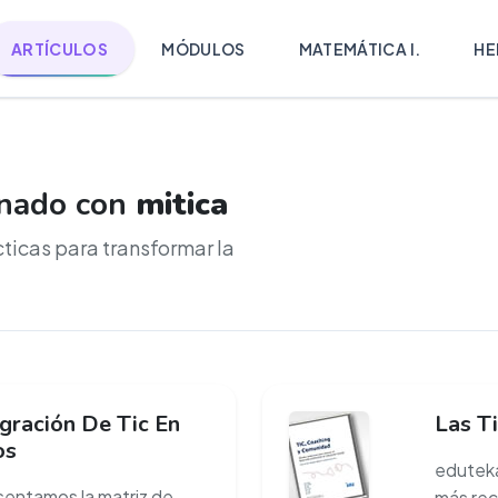
ARTÍCULOS
MÓDULOS
MATEMÁTICA I.
HE
onado con
mitica
cticas para transformar la
egración De Tic En
Las Ti
os
eduteka
entamos la matriz de
más rec