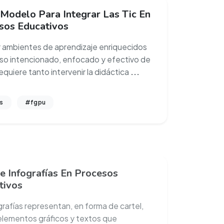
 Modelo Para Integrar Las Tic En
sos Educativos
 ambientes de aprendizaje enriquecidos
uso intencionado, enfocado y efectivo de
 requiere tanto intervenir la didáctica
...
s
#fgpu
e Infografías En Procesos
tivos
grafías representan, en forma de cartel,
elementos gráficos y textos que
an, de manera simple y concisa, ideas
...