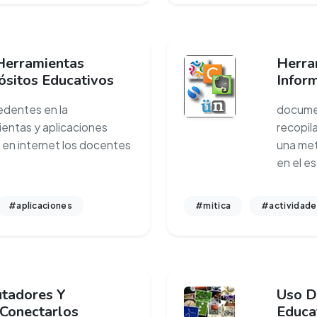
Herramientas
Herra
ósitos Educativos
Infor
edentes en la
documen
ientas y aplicaciones
recopil
 en internet los docentes
una met
en el 
#aplicaciones
#mitica
#actividade
utadores Y
Uso D
 Conectarlos
Educa