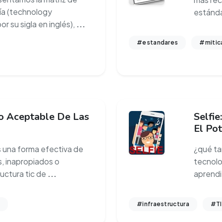
ía (technology
estánda
or su sigla en inglés),
...
#estandares
#mitic
 Aceptable De Las
Selfi
El Pot
 una forma efectiva de
¿qué ta
s, inapropiados o
tecnolo
ructura tic de
...
aprendi
#infraestructura
#T