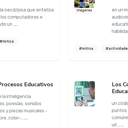
la oecd/pisa que enfatiza
en un m
e los computadores e
audiovi
ndo un
...
educati
habilid
#mitica
#mitica
#actividade
Procesos Educativos
Los C
Educa
la inteligencia
un códi
es, poesías, sonidos
puntos 
os y piezas musicales -
comúnme
bre, color-,
...
url,
...