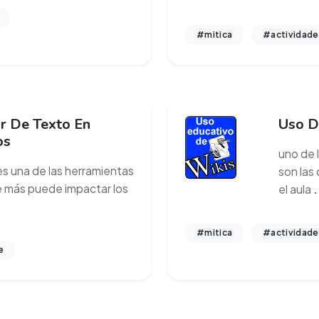
#mitica
#actividade
r De Texto En
Uso D
os
uno de 
es una de las herramientas
son las
ue más puede impactar los
el aula
.
#mitica
#actividade
e