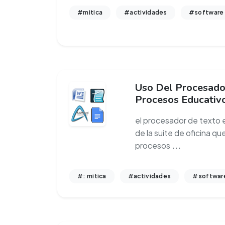
#mitica
#actividades
#software
Uso Del Procesado
Procesos Educativ
el procesador de texto 
de la suite de oficina q
procesos
...
#: mitica
#actividades
#softwar