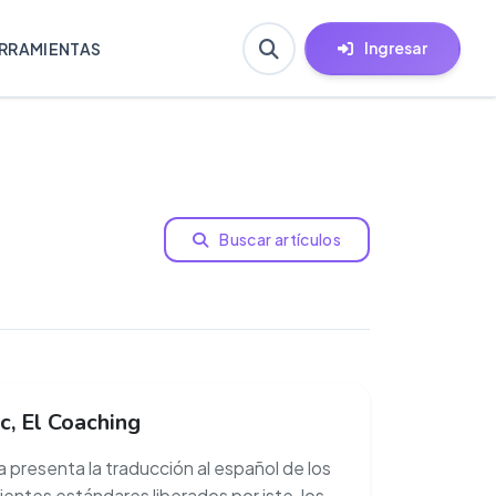
Ingresar
RRAMIENTAS
Buscar artículos
c, El Coaching
 presenta la traducción al español de los
ientes estándares liberados por iste, los