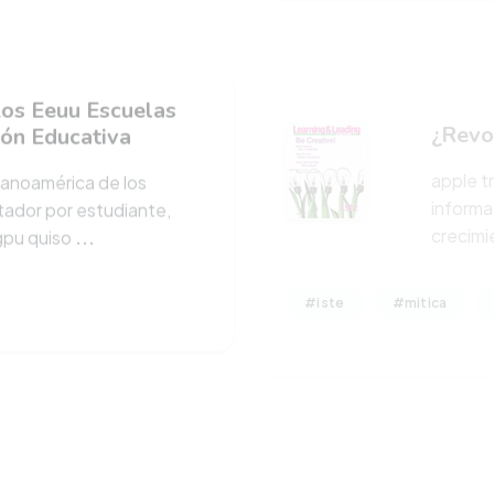
Los Eeuu Escuelas
¿Revo
ión Educativa
apple t
panoamérica de los
informa
ador por estudiante,
crecimi
fgpu quiso
...
#iste
#mitica
zaje Ser Demasiado
ón y los servicios que se
una de las características