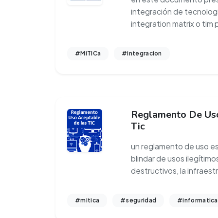
integración de tecnolog
integration matrix o tim p
#MiTICa
#integracion
Reglamento De Uso
Tic
un reglamento de uso es
blindar de usos ilegítimo
destructivos, la infraest
#mitica
#seguridad
#informatica