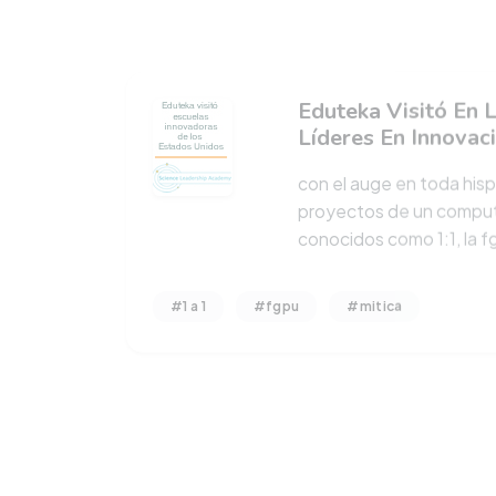
Eduteka Visitó En 
Líderes En Innovac
con el auge en toda his
proyectos de un comput
conocidos como 1:1, la 
#1 a 1
#fgpu
#mitica
¿Puede El Aprendi
Personalizado?
personalizar la informaci
ofrecen por internet es 