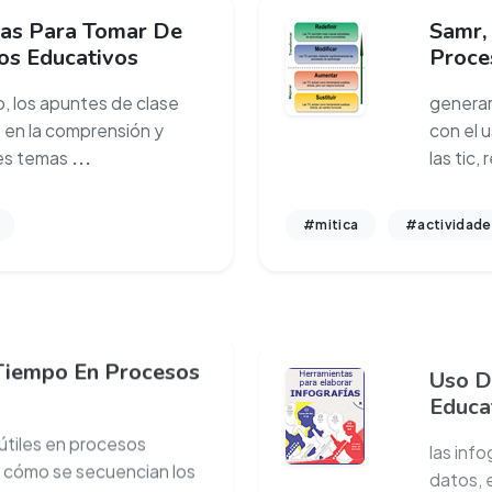
as Para Tomar De
Samr,
os Educativos
Proce
, los apuntes de clase
generar
 en la comprensión y
con el 
tes temas
...
las tic,
#mitica
#actividade
Tiempo En Procesos
Uso D
Educa
 útiles en procesos
las info
 cómo se secuencian los
datos, 
n a
...
comunic