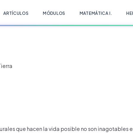
ARTÍCULOS
MÓDULOS
MATEMÁTICA I.
HE
ierra
rales que hacen la vida posible no son inagotables e i