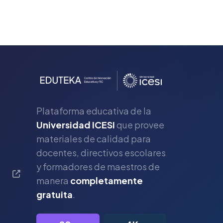
Plataforma educativa de la
Universidad ICESI
que provee
materiales de calidad para
s
docentes, directivos escolares
y formadores de maestros de
manera
completamente
gratuita
.