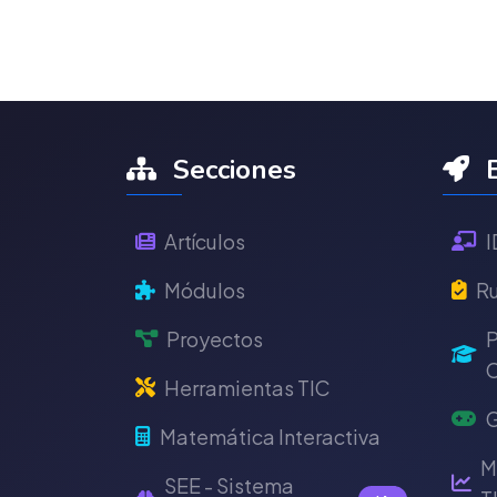
Secciones
E
Artículos
I
Módulos
Ru
Proyectos
P
C
Herramientas TIC
G
Matemática Interactiva
M
SEE - Sistema