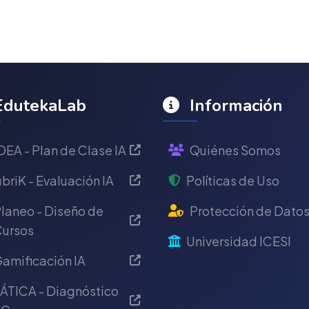
dutekaLab
Información
DEA - Plan de Clase IA
Quiénes Somos
briK - Evaluación IA
Políticas de Uso
laneo - Diseño de
Protección de Dato
ursos
Universidad ICESI
amificación IA
ÁTICA - Diagnóstico