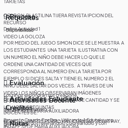
TARJETAS
Proceso
COLBON PLASTILINA TIJERA REVISTA IPCION DEL
Requisitos
RECURSO
Definir Actividad 1
.
Disponibilidad
VIDEO LA GOLOZA
POR MEDIO DEL JUEGO SIMON DICE SE LE MUESTRA A
LOS ESTUDIANTES UNA TARJETA ILUSTRATIVA CON
UN NUMERO EL NIÑO DEBE HACER LO QUE LE
ORDENE UNA CANTIDAD DE VECES QUE
CORRESPONDA AL NUMERO EN LA TARJETA POR
EJEMPLO SI DICES SALTA Y TIENE EL NUMERO 2 EL
Evaluación
NIÑO DEBE SALTAR DOS VECES. A TRAVES DE UN
VIDEO LOS NIÑOS OBSERVARAN IMÁGENES
Los niños expondrán sus
creacione
Actividades Estudiante
Actividades Docente
RELACIONADAS CON LA NOCION DE CANTIDAD Y SE
Creditos
LE HARAN PREGUNTAS
Moldearan el numero 2
IED AEF SEDE MARIA AUXILIADORA
DOCENTES DE:
Proyecto Creado Por Dra - Utilizando A Eduteka.org
COMO: CUANTOS PERRO HAY, CUANTAS SILLAS HAY,
Notas
Realizaran el dos rellenándolo coloreándolo y con
IED AEF SEDE MARIA AUXILIADORA