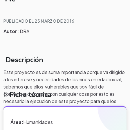
PUBLICADO EL 23 MARZO DE 2016
Autor:
DRA
Descripción
Este proyecto es de suma importancia porque va dirigido
a los interese y necesidades de los niños en edad inicial,
sabemos que ellos vulnerables que soy fácil de
Ficha técnica
convencer o comprar con cualquier cosa por esto es
necesario la ejecución de este proyecto para que los
padres a través de talleres tengan claro el cuidado y
responsabilidad de la protección del cuerpo en todos sus
Área:
Humanidades
aspectos.