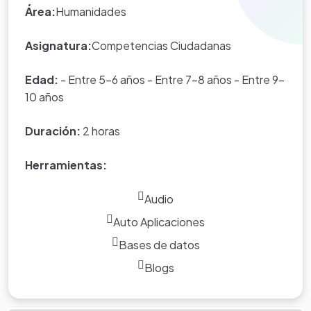
Eduteka es creada por los usuarios
Área:
Humanidades
del portal.
Asignatura:
Competencias Ciudadanas
Edad:
- Entre 5-6 años - Entre 7-8 años - Entre 9-
10 años
Duración:
2 horas
Herramientas:
Audio
Auto Aplicaciones
Bases de datos
Blogs