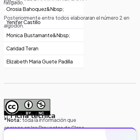
ETC….
rasgado,
.
Orosia Bahoquez&Nbsp;
Posteriormente entre todos elaboraran el número 2 en
Yenifer Castillo
algodón.
Monica Bustamante&Nbsp;
Caridad Teran
Elizabeth Maria Guete Padilla
Ficha técnica
*Nota:
toda la información que
aparece en los Proyectos de Clase
y WebQuest del portal educativo