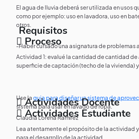
El agua de lluvia deberá ser utilizada en usos
como por ejemplo: uso en lavadora, uso en bater
otros.
Requisitos
Proceso
-Haber cursado una asignatura de problemas 
Actividad 1: evalué la cantidad de cantidad de 
superficie de captación (techo de la vivienda) y
Use la
guia para diseñar un sistema de aprove
Actividades Docente
sistema para usar en lavado de ropa.
Actividades Estudiante
Claudia Lorena Ramírez
Lea atentamente el propósito de la actividad 
para el desarrollo de la actividad.