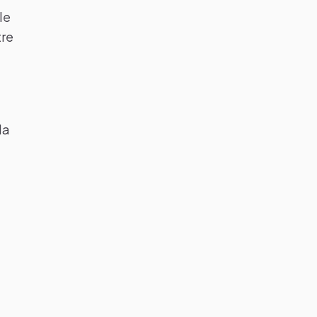
le
tre
la