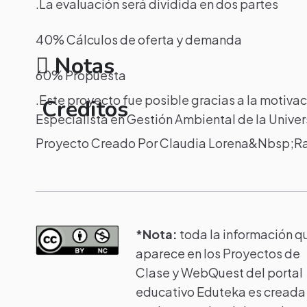
.La evaluación será dividida en dos partes
40% Cálculos de oferta y demanda
Notas
60% Propuesta
.Este proyecto fue posible gracias a la motiv
Creditos
Especialista en Gestión Ambiental de la Unive
Proyecto Creado Por Claudia Lorena&Nbsp;Ram
*Nota:
toda la información q
aparece en los Proyectos de
Clase y WebQuest del portal
educativo Eduteka es creada