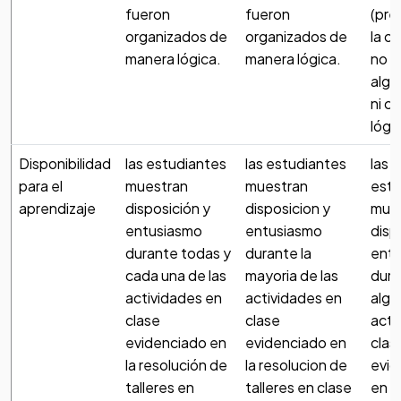
fueron
fueron
(pre
organizados de
organizados de
la o
manera lógica.
manera lógica.
no f
algu
ni cl
lógi
Disponibilidad
las estudiantes
las estudiantes
las
para el
muestran
muestran
estu
aprendizaje
disposición y
disposicion y
mue
entusiasmo
entusiasmo
disp
durante todas y
durante la
ent
cada una de las
mayoria de las
dura
actividades en
actividades en
algu
clase
clase
acti
evidenciado en
evidenciado en
clas
la resolución de
la resolucion de
evid
talleres en
talleres en clase
en la