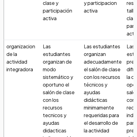
clase y
y participacion
reso
participación
activa
tall
activa
clas
part
acti
organizacion
Las
Las estudiantes
Las
de la
estudiantes
organizan
estu
actividad
organizan de
adecuadamente
pre
integradora
modo
el salón de clase
difi
sistemático y
con los recursos
la o
oportuno el
técnicos y
opor
salón de clase
ayudas
saló
con los
didácticas
con 
recursos
minimamente
recu
tecnicos y
requeridas para
indi
ayudas
el desarrollo de
para
didacticas
la actividad
pres