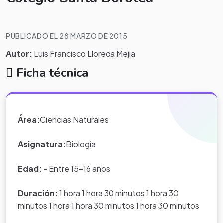
PUBLICADO EL 28 MARZO DE 2015
Autor:
Luis Francisco Lloreda Mejia
Ficha técnica
Descripción
Área:
Ciencias Naturales
Es un proyecto transversal a través el cual se darán
elementos teóricos acerca de los procesos nutricionales,
Asignatura:
Biología
sus componentes e interacción con el organismo en miras
a construir aprendizajes relacionados con estilos de vida
Edad:
- Entre 15-16 años
saludable dirigido a estudiantes de 5° grado del colegio
claretiano Santa Dorotea
Duración:
1 hora 1 hora 30 minutos 1 hora 30
minutos 1 hora 1 hora 30 minutos 1 hora 30 minutos
.