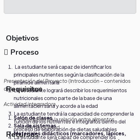
Objetivos
Proceso
.
La estudiante será capaz de identificar los
principales nutrientes según la clasificación de la
Presentación del Proyecto
(Introducción – contenidos
pirámide alimentaria
Requisitos
de
la asignatura)
La estudiante logrará describir los requerimientos
nutricionales como parte de la base de una
.
Actividad integradora
alimentación sana y acorde a la edad
La estudiante tendrá la capacidad de comprender la
Salón de clases
Descripción de la relación entre alimentos,
función de los nutrientes e integrarlos dentro del
Sala de sistemas
nutrientes y salud
proceso de elaboración de dietas saludables
Recursos
Materiales didácticos (marcadores, lápices,
La estudiante será capaz de comprender los