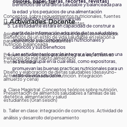
colores, papel, tijeras, recortes, revistas)
Pirámide alimentaria
beneficios de una dieta saludable y balanceada para
la edad y los perjuicios de una alimentación
Conceptos sobre requerimientos nutricionales, fuentes
inapropiada y sus consecuencias
Actividades Docente
alimentarias
y función de los
nutrientes
La estudiante estará en capacidad de construir a
partir de la información adquirida dietas saludables,
Asignación de nombres escritos en papel con marcador
Beneficios de un estilo de vida saludable en relación a
analizando sus componentes nutricionales y
para identificar a las estudiantes
nutrición balanceada
calóricos y sus beneficios
Las estudiantes lograrán integrar a las familias en una
Presentación de cada estudiante y sus expectativas
Perjuicios de mal habito alimenticio
actividad grupal en la cual ellas, como expositoras,
frente a la clase
promuevan las buenas practicas nutricionales para un
Diseño y elaboración de dietas saludables (desayuno-
estilo de vida saludable
Actividad relacionada con nutrición. Integración
almuerzo y cena)
a. Clase Magistral: Conceptos teóricos sobre nutrición,
Presentación de alimentos saludables a familias de las
dietética, alimentación y salud
estudiantes (Gran sesión)
b. Taller en clase: integración de conceptos. Actividad de
análisis y desarrollo del pensamiento