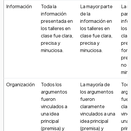
Información
Toda la
La mayor parte
La m
información
de la
part
presentada en
información en
info
los talleres en
los talleres en
los t
clase fue clara,
clase fue clara,
clas
precisa y
precisa y
pres
minuciosa.
minuciosa.
form
prec
no f
minu
Organización
Todos los
La mayoría de
Todo
argumentos
los argumentos
arg
fueron
fueron
fuer
vinculados a
claramente
clar
una idea
vinculados a una
vinc
principal
idea principal
una 
(premisa) y
(premisa) y
princ