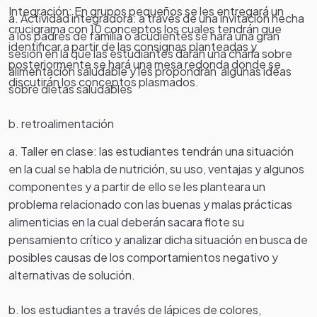
Integración: En grupos pequeños se les entregará un
a. Actividad integradora: a través de una invitación hecha
crucigrama con 10 conceptos los cuales
tendrán que
a los padres de familia
o
acudientes
se hará una gran
identificar a partir de las consignas planteadas y
sesión en la que las estudiantes darán una charla sobre
posteriormente se hará una mesa redonda donde se
alimentación saludable y les propondrán algunas ideas
discutirán los conceptos plasmados.
sobre dietas saludables
b. retroalimentación
a. Taller en clase: las estudiantes tendrán una situación
en la cual se habla de nutrición, su uso, ventajas y algunos
componentes y a partir de ello se les planteara un
problema relacionado con las buenas y malas prácticas
alimenticias en la cual deberán sacara flote su
pensamiento crítico y analizar dicha situación en busca de
posibles causas de los comportamientos negativo y
alternativas de solución.
b. los estudiantes a través de lápices de colores,