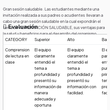
Gran sesión saludable. Las estudiantes mediante una
invitación realizada a sus padres o acudientes llevaran a
cabo una gran sesión saludable en la cual expondrán el
Evaluación
tema de ALIMENTACIÓN SALUDABLE, sus ventajas para
la salud y beneficios para el desarrollo del organismo.
CATEGORY
Superior
Alto
Basi
Utilizaran elementos como video beam y carteles,
folletos y representación artística. Posteriormente les
Comprension
El equipo
El equipo
El e
invitaran a pasar a una gran mesa donde se les dará una
de lectura en
claramente
claramente
pare
ensalada de frutas y un jugo que incluya alimentos ricos
clase
entendió el
entendió el
ente
en nutrientes vitales y explicaran el objetivo de su
tema a
tema a
pun
consumo constante.
profundidad y
profundidad y
prin
presentó su
presentó su
tema
b. al final de clase junto con el docente se hará
información de
información con
pres
retroalimentación de la actividad y planes de
manera
facilidad.
facil
mejoramiento
adecuada y
oportuna