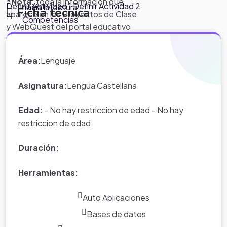
*Nota:
toda la información que
Definir Actividad 1 Definir Actividad 2
hacia la lectura.
.
Ficha técnica
aparece en los Proyectos de Clase
.
Competencias
y WebQuest del portal educativo
Eduteka es creada por los usuarios
del portal.
Área:
Lenguaje
Asignatura:
Lengua Castellana
Edad:
- No hay restriccion de edad - No hay
restriccion de edad
Duración:
Herramientas:
Auto Aplicaciones
Bases de datos