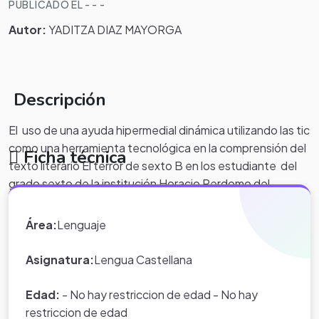
PUBLICADO EL - - -
Autor:
YADITZA DIAZ MAYORGA
Descripción
El uso de una ayuda hipermedial dinámica utilizando las tic
como una herramienta tecnológica en la comprensión del
Ficha técnica
texto literario El terror de sexto B en los estudiante del
grado sexto de la institución Horacio Perdomo del
municipio de Hato Corozal Casanare..
Área:
Lenguaje
Asignatura:
Lengua Castellana
Edad:
- No hay restriccion de edad - No hay
restriccion de edad