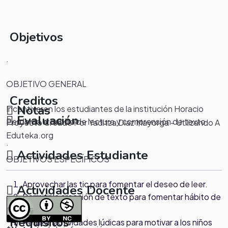
Objetivos
.
OBJETIVO GENERAL
Creditos
Notas
Incentivaren los estudiantes de la institución Horacio
Evaluación
Perdomo al habito de lectura y comprensión de texto
Proyecto Creado Por Yaditza Diaz Mayorga - Utilizando A
.
Eduteka.org
.
Actividades Estudiante
OBJETIVOS ESPECÍFICOS
Aprovechar las tic para fomentar el deseo de leer.
Actividades Docente
Permitir la creación de texto para fomentar hábito de
Recursos
lectura.
Proceso
Requisitos
Realizar actividades lúdicas para motivar a los niños