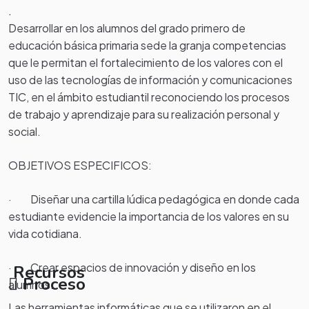
.
Desarrollar en los alumnos del grado primero de
educación básica primaria sede la granja competencias
que le permitan el fortalecimiento de los valores con el
uso de las tecnologías de información y comunicaciones
TIC, en el ámbito estudiantil reconociendo los procesos
de trabajo y aprendizaje para su realización personal y
social.
OBJETIVOS ESPECIFICOS:
· Diseñar una cartilla lúdica pedagógica en donde cada
estudiante evidencie la importancia de los valores en su
vida cotidiana.
· Crear espacios de innovación y diseño en los
Recursos
Proceso
alumnos.
Las herramientas informáticas que se utilizaron en el