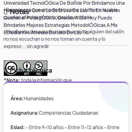
Universidad TecnolÓGica De BolÍVar Por Brindarnos Una
-Reconozco que emociones como el temor o la rabia
Herramienta Como Lo Es El Uso De Las Tic En Nuestro
Notas
pueden afectar mi participación en clase.
Quehacer PedagÓGico, Gracias A Ello Hoy Puedo
.
Brindarles Mejores Estrategias MetodolÓGicas A Mis
-Manifiesto desagrado cuando a mí o a alguien del salón
Estudiantes Atreves Del Uso De Las Tic
no nos escuchan o no nos toman en cuenta y lo
expreso... sin agredir.
Ficha técnica
*Nota:
toda la información que
aparece en los Proyectos de Clase
y WebQuest del portal educativo
Área:
Humanidades
Eduteka es creada por los usuarios
del portal.
Asignatura:
Competencias Ciudadanas
Edad:
- Entre 9-10 años - Entre 11-12 años - Entre