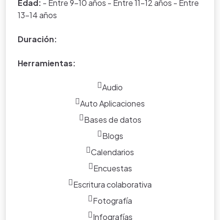
Edad:
- Entre 9-10 años - Entre 11-12 años - Entre
promover en la comunidad educativa prácticas de uso
13-14 años
sostenible de los bosques?
Duración:
Herramientas:
Audio
Auto Aplicaciones
Bases de datos
Blogs
Calendarios
Encuestas
Escritura colaborativa
Fotografía
Infografías