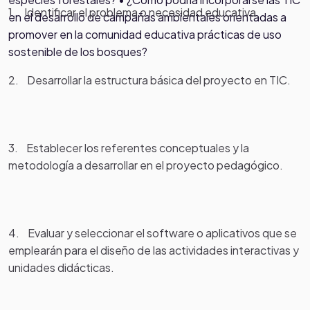
1. Identificar el problema o necesidad educativa.
en el desarrollo de campañas ambientales orientadas a
promover en la comunidad educativa prácticas de uso
sostenible de los bosques?
2. Desarrollar la estructura básica del proyecto en TIC.
3. Establecer los referentes conceptuales y la
metodología a desarrollar en el proyecto pedagógico.
4. Evaluar y seleccionar el software o aplicativos que se
emplearán para el diseño de las actividades interactivas y
unidades didácticas.