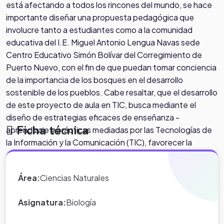
está afectando a todos los rincones del mundo, se hace
importante diseñar una propuesta pedagógica que
involucre tanto a estudiantes como a la comunidad
educativa del I.E. Miguel Antonio Lengua Navas sede
Centro Educativo Simón Bolívar del Corregimiento de
Puerto Nuevo, con el fin de que puedan tomar conciencia
de la importancia de los bosques en el desarrollo
sostenible de los pueblos. Cabe resaltar, que el desarrollo
de este proyecto de aula en TIC, busca mediante el
diseño de estrategias eficaces de enseñanza -
Ficha técnica
aprendizaje y prácticas mediadas por las Tecnologías de
la Información y la Comunicación (TIC), favorecer la
ordenación forestal sostenible y el retroceso de la
deforestación y degradación de los bosques. Pregunta
Área:
Ciencias Naturales
de investigación • ¿Qué tipos de conductas ocasionadas
por el ser humano provocan daños irreversibles en las
Asignatura:
Biología
especies forestales? • ¿Cómo podría incorporarse las TIC
en el desarrollo de campañas ambientales orientadas a