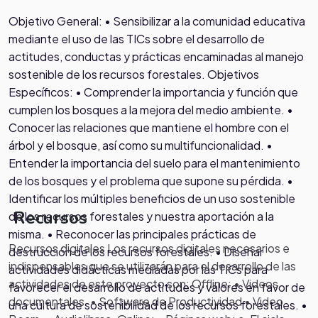
Objetivo General: • Sensibilizar a la comunidad educativa
mediante el uso de las TICs sobre el desarrollo de
actitudes, conductas y prácticas encaminadas al manejo
sostenible de los recursos forestales. Objetivos
Específicos: • Comprender la importancia y función que
cumplen los bosques a la mejora del medio ambiente. •
Conocer las relaciones que mantiene el hombre con el
árbol y el bosque, así como su multifuncionalidad. •
Entender la importancia del suelo para el mantenimiento
de los bosques y el problema que supone su pérdida. •
Identificar los múltiples beneficios de un uso sostenible
Recursos
de los recursos forestales y nuestra aportación a la
misma. • Reconocer las principales prácticas de
Recursos digitales Los recursos digitales necesarios e
destrucción de los recursos forestales. • Diseñar
indispensables que se utilizarán para el desarrollo de las
actividades didácticas mediadas por las TICs para
actividades de este proyecto son: Offline: • Videos
favorecer el desarrollo de actitudes y valores en favor de
documentales. • Software de Productividad • Video
una cultura de sostenibilidad de los recursos forestales. •