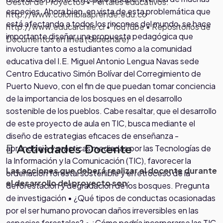
Gestor de Proyectos • Portales educativos:
especies. Ahora bien, en vista de esta problemática que
http://www.colombiaaprende.edu.co
está afectando a todos los rincones del mundo, se hace
http://www.educarchile.cl • YouTube • Repositorios de
importante diseñar una propuesta pedagógica que
Documentos en línea (Slideshare)
involucre tanto a estudiantes como a la comunidad
educativa del I.E. Miguel Antonio Lengua Navas sede
Centro Educativo Simón Bolívar del Corregimiento de
Puerto Nuevo, con el fin de que puedan tomar conciencia
de la importancia de los bosques en el desarrollo
sostenible de los pueblos. Cabe resaltar, que el desarrollo
de este proyecto de aula en TIC, busca mediante el
diseño de estrategias eficaces de enseñanza -
Actividades Docente
aprendizaje y prácticas mediadas por las Tecnologías de
la Información y la Comunicación (TIC), favorecer la
Las acciones que deberá realizar el docente durante
ordenación forestal sostenible y el retroceso de la
el desarrollo del proyecto son:
deforestación y degradación de los bosques. Pregunta
de investigación • ¿Qué tipos de conductas ocasionadas
por el ser humano provocan daños irreversibles en las
especies forestales? • ¿Cómo podría incorporarse las TIC