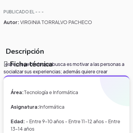
PUBLICADO EL - - -
Autor:
VIRGINIA TORRALVO PACHECO
Descripción
Ficha técnica
.este proyecto lo que busca es motivar a las personas a
socializar sus experiencias; además quiere crear
conciencia en los estudiantes a hacer y realizar con amor
sus actividades academicas diarias, con el fin que esas
Área:
Tecnología e Informática
mismas actividades van a servir de ejemplo e inspiración
para otros niños que por medio de internet blog´s o
Asignatura:
Informática
pagiasn web pueden ver su trabajo
Edad:
- Entre 9-10 años - Entre 11-12 años - Entre
13-14 años