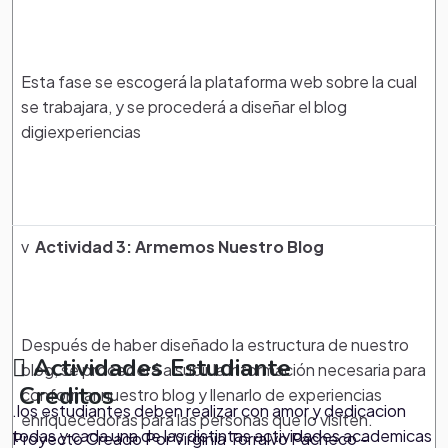
Esta fase se escogerá la plataforma web sobre la cual
se trabajara, y se procederá a diseñar el blog
digiexperiencias
v
Actividad 3:
Armemos Nuestro Blog
Después de haber diseñado la estructura de nuestro
Actividades Estudiante
blog, se procederá a subir la información necesaria para
Creditos
conformar nuestro blog y llenarlo de experiencias
.los estudiantes deben realizar con amor y dedicacion
enriquecedoras para las personas que lo visiten.
todas y cada una de las distintas actividades academicas
Proyecto Creado Por Virginia Torralvo Pacheco -