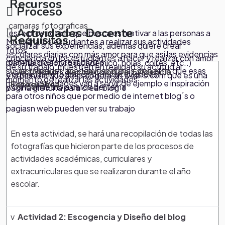
Recursos
Proceso
.camaras fotograficas
Actividades Docente
.este proyecto lo que busca es motivar a las personas a
Requisitos
Motivar a los estudiantes a realizar sus actividades
socializar sus experiencias; además quiere crear
fotos
escolares diarias con más amor para que así las evidencias
.
conciencia en los estudiantes a hacer y realizar con amor
.plantillas para crear blog´s,
material didactico (academico: hojas, colres, etc..)
de su trabajo, muestren en realidad su actitud al
sus actividades academicas diarias, con el fin que esas
v
Actividad 1: Recolección De Evidencia
evidencias fotografica de las actividades
y la plantilla que se escogera en web.s.com que es una
momento de realizar las actividades
mismas actividades van a servir de ejemplo e inspiración
Fotográfica
y conocimietno a cerca del tema
pagina gratuita para crear blog´s
para otros niños que por medio de internet blog´s o
pagiasn web pueden ver su trabajo
En esta actividad, se hará una recopilación de todas las
fotografías que hicieron parte de los procesos de
actividades académicas, curriculares y
extracurriculares que se realizaron durante el año
escolar.
v
Actividad 2: Escogencia y Diseño del blog