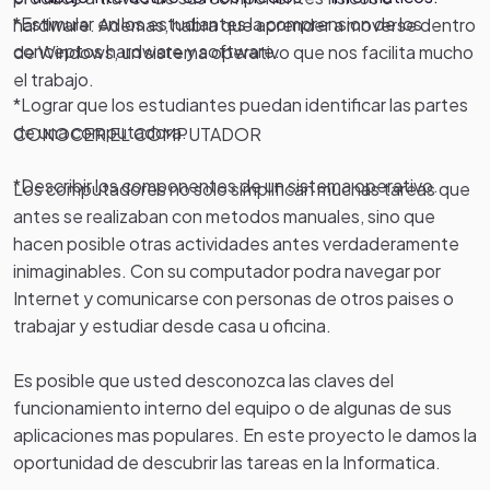
*Estimular en los estudiantes la comprension de los
hardware. Ademas, habra que aprender a moverse dentro
conceptos hardware y software.
de Windows, un sistema operativo que nos facilita mucho
el trabajo.
*Lograr que los estudiantes puedan identificar las partes
de una computadora.
CONOCER EL COMPUTADOR
*Describir los componentes de un sistema operativo.
Los computadores no solo simplifican muchas tareas que
antes se realizaban con metodos manuales, sino que
hacen posible otras actividades antes verdaderamente
inimaginables. Con su computador podra navegar por
Internet y comunicarse con personas de otros paises o
trabajar y estudiar desde casa u oficina.
Es posible que usted desconozca las claves del
funcionamiento interno del equipo o de algunas de sus
aplicaciones mas populares. En este proyecto le damos la
oportunidad de descubrir las tareas en la Informatica.