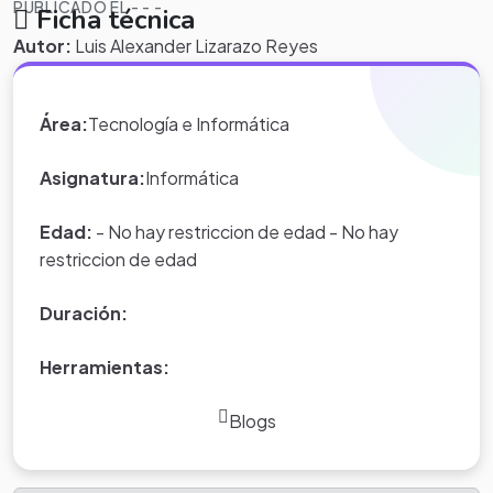
PUBLICADO EL - - -
Ficha técnica
Autor:
Luis Alexander Lizarazo Reyes
Área:
Tecnología e Informática
Descripción
Asignatura:
Informática
La informática se refiere al procesamiento automático de
Edad:
- No hay restriccion de edad - No hay
información mediante dispositivos electrónicos y
restriccion de edad
sistemas computacionales. Los sistemas informáticos
deben contar con la capacidad de cumplir tres tareas
Duración:
básicas: entrada (captación de la información),
procesamiento y salida (transmisión de los resultados).
Herramientas:
usando el hardware y el software.
Blogs