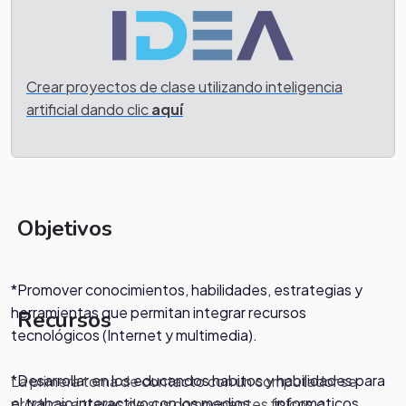
Crear proyectos de clase utilizando inteligencia
artificial dando clic
aquí
Objetivos
*Promover conocimientos, habilidades, estrategias y
herramientas que permitan integrar recursos
Recursos
tecnológicos (Internet y multimedia).
*Desarrollar en los educandos habitos y habilidades para
La primera toma de contacto con un computador se
el trabajo interactivo con los medios informaticos.
produce a traves de sus componentes fisicos o