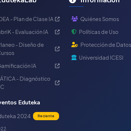
dutekaLab
Información
DEA - Plan de Clase IA
Quiénes Somos
briK - Evaluación IA
Políticas de Uso
laneo - Diseño de
Protección de Dato
ursos
Universidad ICESI
amificación IA
ÁTICA - Diagnóstico
IC
entos Eduteka
duteka 2024
Reciente
022