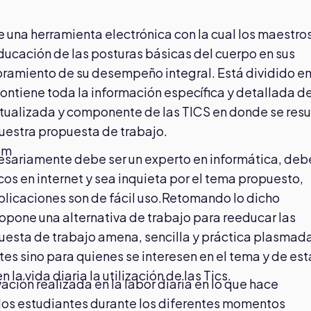
una herramienta electrónica con la cual los maestro
ducación de las posturas básicas del cuerpo en sus
joramiento de su desempeño integral. Está dividido e
tiene toda la información específica y detallada de
tualizada y componente de las TICS en donde se re
nuestra propuesta de trabajo.
om
cesariamente debe ser un experto en informática, deb
s en internet y sea inquieta por el tema propuesto,
aplicaciones son de fácil uso.Retomando lo dicho
opone una alternativa de trabajo para reeducar las
uesta de trabajo amena, sencilla y práctica plasmad
tes sino para quienes se interesen en el tema y de est
a vida diaria la utilización de las Tics.
ación realizada en la labor diaria en lo que hace
 los estudiantes durante los diferentes momentos