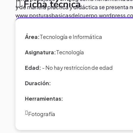
Ficha técnica
y de manera práctica y didáctica se presenta 
www.posturasbasicasdelcuerpo.wordpress.c
Área:
Tecnología e Informática
Asignatura:
Tecnología
Edad:
- No hay restriccion de edad
Duración:
Herramientas:
Fotografía