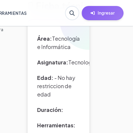
Ficha técnica
Ingresar
RRAMIENTAS
ra
Área:
Tecnología
e Informática
Asignatura:
Tecnología
Edad:
- No hay
restriccion de
edad
Duración:
Herramientas: