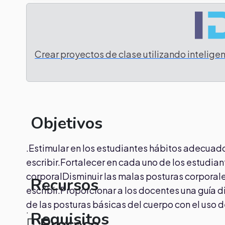
Crear proyectos de clase utilizando inteligenc
Objetivos
.Estimular en los estudiantes hábitos adecuado
escribir.Fortalecer en cada uno de los estudia
corporalDisminuir las malas posturas corporale
Recursos
escribir.Proporcionar a los docentes una guía d
de las posturas básicas del cuerpo con el uso 
.
Requisitos
Proceso