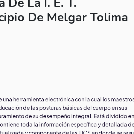
 De La I. E. T.
ipio De Melgar Tolima
una herramienta electrónica con la cual los maestro
ducación de las posturas básicas del cuerpo en sus
joramiento de su desempeño integral. Está dividido e
tiene toda la información específica y detallada de
tualizada y componente de las TICS en donde se re