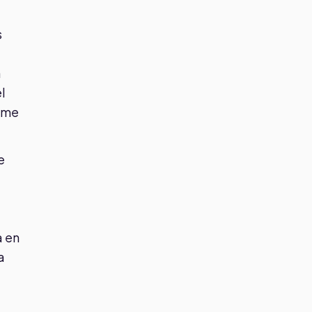
s
n
l
sume
e
a en
a