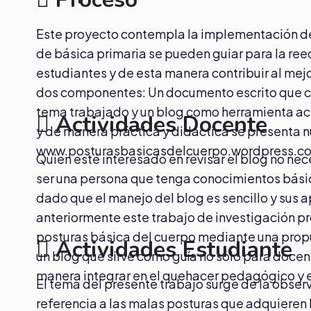
.
Este proyecto contempla la implementación de 
de básica primaria se pueden guiar para la ree
estudiantes y de esta manera contribuir al me
dos componentes: Un documento escrito que con
tema trabajado y un blog como herramienta ac
Actividades Docente
y de manera práctica y didáctica se presenta 
www.posturasbasicasdelcuerpo.wordpress.c
Quien esté interesado en revisar el blog no ne
ser una persona que tenga conocimientos básico
dado que el manejo del blog es sencillo y sus 
anteriormente este trabajo de investigación pr
posturas básica del cuerpo mediante una prop
Actividades Estudiante
un blog que sirve como guía no solo para docen
manera integrar en el quehacer pedagógico y en l
El tema del presente trabajo surge de la observ
referencia a las malas posturas que adquieren