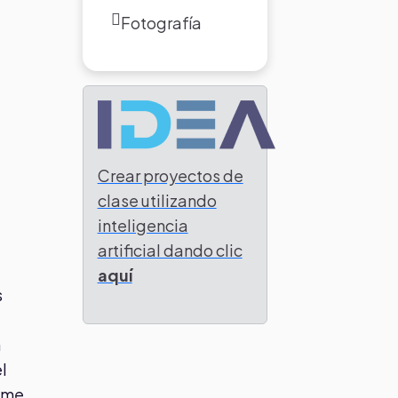
Fotografía
Crear proyectos de
clase utilizando
inteligencia
artificial dando clic
aquí
s
n
l
sume