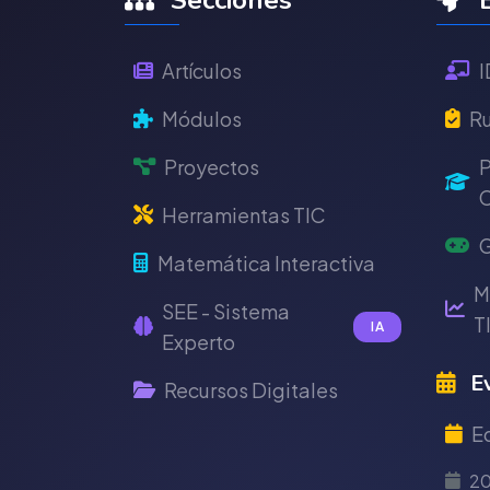
Secciones
E
Artículos
I
Módulos
Ru
Proyectos
P
C
Herramientas TIC
G
Matemática Interactiva
M
SEE - Sistema
T
IA
Experto
Ev
Recursos Digitales
E
2