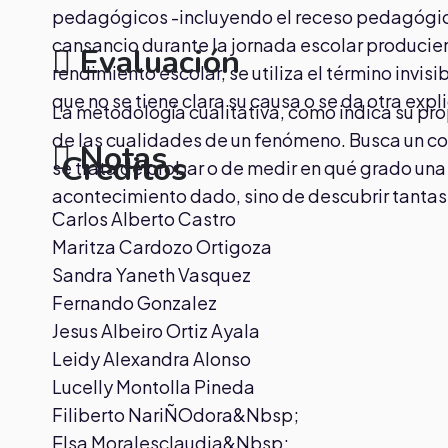
pedagógicos -incluyendo el receso pedagógico
cansancio durante la jornada escolar producien
Evaluación
rendimiento escolar, se utiliza el término invis
que no se tiene clara su causa o se da otra expl
La metodología cualitativa, como indica su pr
de las cualidades de un fenómeno. Busca un co
Notas
Creditos
se trata de probar o de medir en qué grado una 
acontecimiento dado, sino de descubrir tanta
.
Carlos Alberto Castro
Maritza Cardozo Ortigoza
Sandra Yaneth Vasquez
Fernando Gonzalez
Jesus Albeiro Ortiz Ayala
Leidy Alexandra Alonso
Lucelly Montolla Pineda
Filiberto NariÑOdora&Nbsp;
Elsa Moralesclaudia&Nbsp;