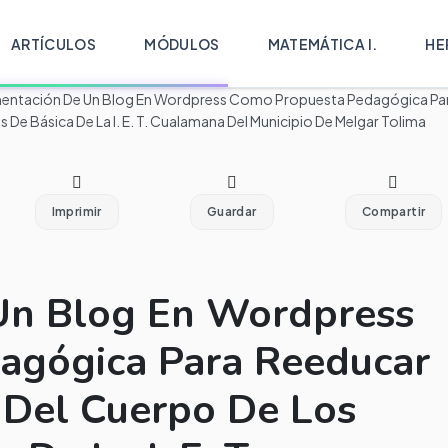
ARTÍCULOS
MÓDULOS
MATEMÁTICA I.
HE
entación De Un Blog En Wordpress Como Propuesta Pedagógica Pa
De Básica De La I. E. T. Cualamana Del Municipio De Melgar Tolima
Imprimir
Guardar
Compartir
Un Blog En Wordpress
agógica Para Reeducar
s Del Cuerpo De Los