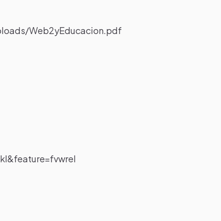
uploads/Web2yEducacion.pdf
I&feature=fvwrel