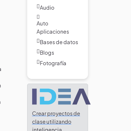
Audio
Auto
Aplicaciones
Bases de datos
Blogs
Fotografía
a
n
a
Crear proyectos de
clase utilizando
inteligencia