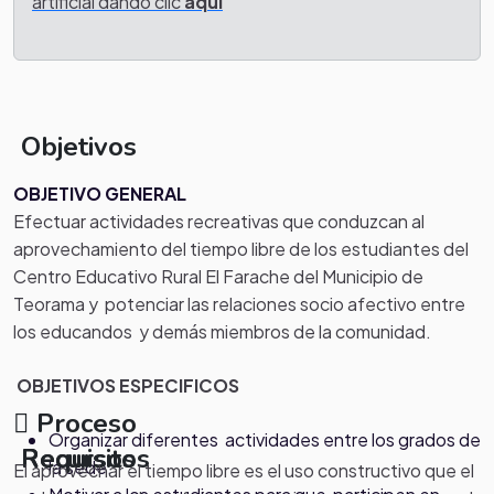
artificial dando clic
aquí
Objetivos
OBJETIVO GENERAL
Efectuar actividades recreativas que conduzcan al
aprovechamiento del tiempo libre de los estudiantes del
Centro Educativo Rural El Farache del Municipio de
Teorama y potenciar las relaciones socio afectivo entre
los educandos y demás miembros de la comunidad.
OBJETIVOS ESPECIFICOS
Proceso
Organizar diferentes actividades entre los grados de
Requisitos
Recursos
la sede.
El aprovechar el tiempo libre es el uso constructivo que el