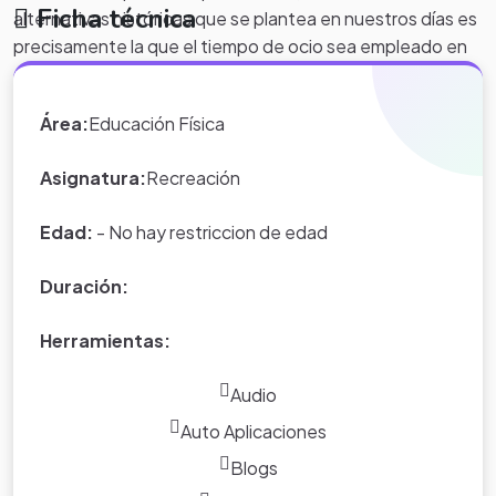
Ficha técnica
alternativas históricas que se plantea en nuestros días es
precisamente la que el tiempo de ocio sea empleado en
desarrollar actividades lúdicas, deportivas y recreativas
que permitan un ambiente propicio en las relaciones de la
Área:
Educación Física
comunidad y así evitar situaciones no deseadas.
Asignatura:
Recreación
Edad:
- No hay restriccion de edad
Duración:
Herramientas:
Audio
Auto Aplicaciones
Blogs