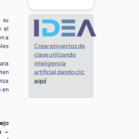
 su
 el
en a
Crear proyectos de
bles
clase utilizando
inteligencia
ara
artificial dando clic
iten
aquí
nza
a en
ejo
a –