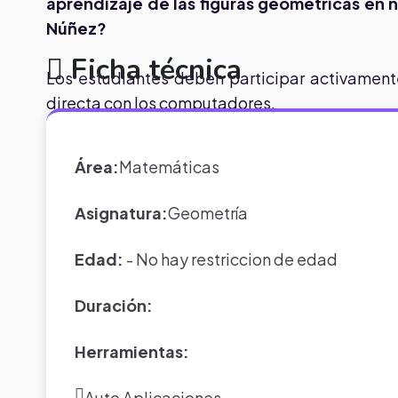
aprendizaje de las figuras geométricas en n
Núñez?
Ficha técnica
Los estudiantes deben participar activamente
directa con los computadores.
Área:
Matemáticas
Asignatura:
Geometría
Edad:
- No hay restriccion de edad
Duración:
Herramientas:
Auto Aplicaciones