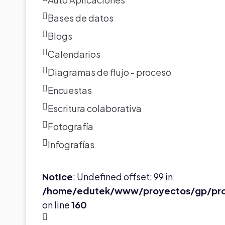
Bases de datos
Blogs
Calendarios
Diagramas de flujo - proceso
Encuestas
Escritura colaborativa
Fotografía
Infografías
Notice
: Undefined offset: 99 in
/home/edutek/www/proyectos/gp/pr
on line
160