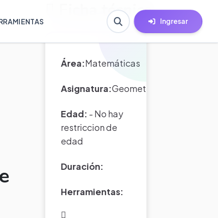
Ficha técnica
Ingresar
RRAMIENTAS
Área:
Matemáticas
Asignatura:
Geometría
Edad:
- No hay
restriccion de
edad
Duración:
e
Herramientas: