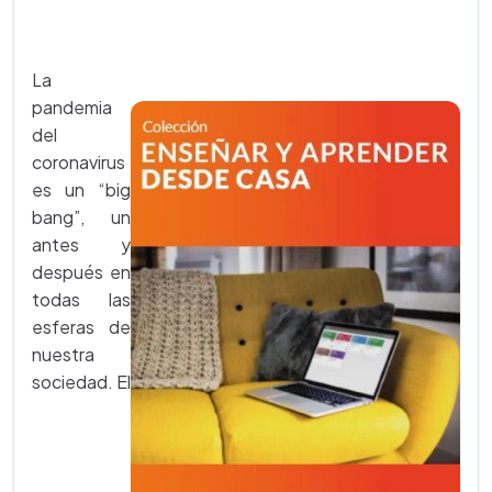
La
pandemia
del
coronavirus
es un “big
bang”, un
antes y
después en
todas las
esferas de
nuestra
sociedad. El