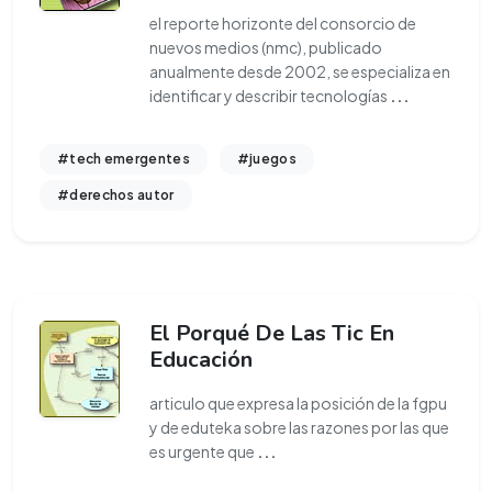
el reporte horizonte del consorcio de
nuevos medios (nmc), publicado
anualmente desde 2002, se especializa en
identificar y describir tecnologías
...
#tech emergentes
#juegos
#derechos autor
El Porqué De Las Tic En
Educación
articulo que expresa la posición de la fgpu
y de eduteka sobre las razones por las que
es urgente que
...