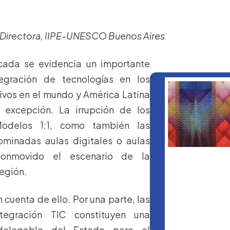
 Directora, IIPE-UNESCO Buenos Aires
cada se evidencia un importante
egración de tecnologías en los
ivos en el mundo y América Latina
 excepción. La irrupción de los
odelos 1:1, como también las
minadas aulas digitales o aulas
conmovido el escenario de la
región.
cuenta de ello. Por una parte, las
ntegración TIC constituyen una
ndelegable del Estado para el