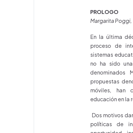
PROLOGO
Margarita Poggi,
En la última dé
proceso de int
sistemas educat
no ha sido una
denominados M
propuestas deno
móviles, han 
educación en la 
Dos motivos dan 
políticas de i
oportunidad i