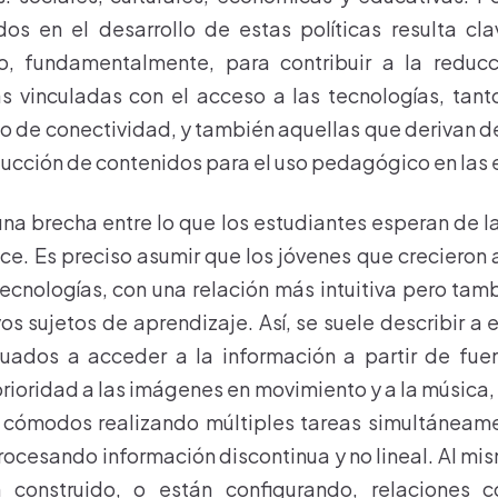
os en el desarrollo de estas políticas resulta cl
o, fundamentalmente, para contribuir a la reducc
s vinculadas con el acceso a las tecnologías, tan
o de conectividad, y también aquellas que derivan de 
oducción de contenidos para el uso pedagógico en las 
na brecha entre lo que los estudiantes esperan de la
ece. Es preciso asumir que los jóvenes que creciero
tecnologías, con una relación más intuitiva pero tam
os sujetos de aprendizaje. Así, se suele describir a 
ados a acceder a la información a partir de fuen
prioridad a las imágenes en movimiento y a la música
e cómodos realizando múltiples tareas simultáneam
ocesando información discontinua y no lineal. Al mi
 construido, o están configurando, relaciones 