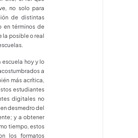
ave, no solo para
ión de distintas
to en términos de
la posible o real
escuelas.
 escuela hoy y lo
n acostumbrados a
bién más acrítica,
estos estudiantes
tes digitales no
, en desmedro del
ente; y a obtener
smo tiempo, estos
con los formatos