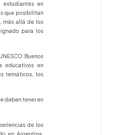
e estudiantes en
s que posibilitan
, más allá de los
signado para los
E- UNESCO Buenos
as educativos en
s temáticos, los
se deben tener en
periencias de los
do en Argentina,