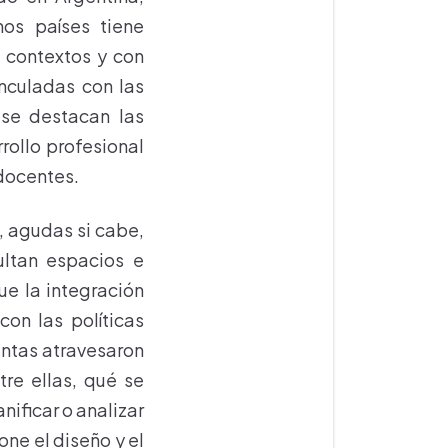
os países tiene
s contextos y con
inculadas con las
 se destacan las
rollo profesional
 docentes.
s, agudas si cabe,
ultan espacios e
ue la integración
con las políticas
untas atravesaron
tre ellas, qué se
ificar o analizar
one el diseño y el