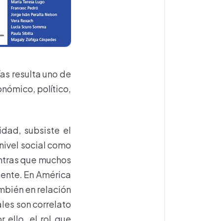
ías resulta uno de
nómico, político,
dad, subsiste el
nivel social como
entras que muchos
amente. En América
ambién en relación
ales son correlato
 ello, el rol que