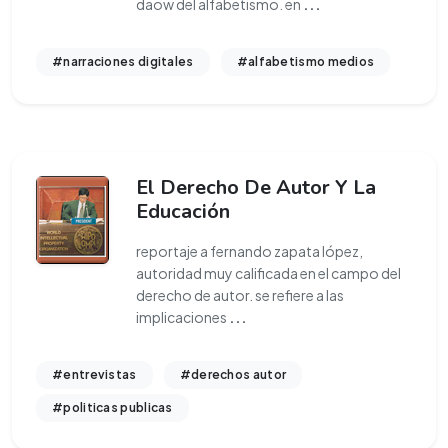
daow del alfabetismo. en
...
#narraciones digitales
#alfabetismo medios
El Derecho De Autor Y La
Educación
reportaje a fernando zapata lópez,
autoridad muy calificada en el campo del
derecho de autor. se refiere a las
implicaciones
...
#entrevistas
#derechos autor
#politicas publicas