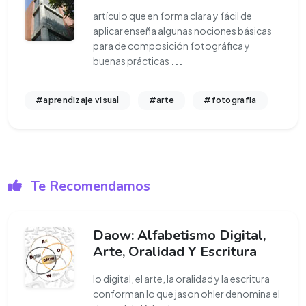
artículo que en forma clara y fácil de
aplicar enseña algunas nociones básicas
para de composición fotográfica y
buenas prácticas
...
#aprendizaje visual
#arte
#fotografia
Te Recomendamos
Daow: Alfabetismo Digital,
Arte, Oralidad Y Escritura
lo digital, el arte, la oralidad y la escritura
conforman lo que jason ohler denomina el