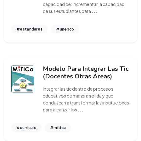
capacidad de: incrementar la capacidad
de sus estudiantes para
...
#estandares
#unesco
Modelo Para Integrar Las Tic
(Docentes Otras Áreas)
integrar las tic dentro de procesos
educativos de manera sólida y que
conduzcan a transformar las instituciones
para alcanzar los
...
#curriculo
#mitica