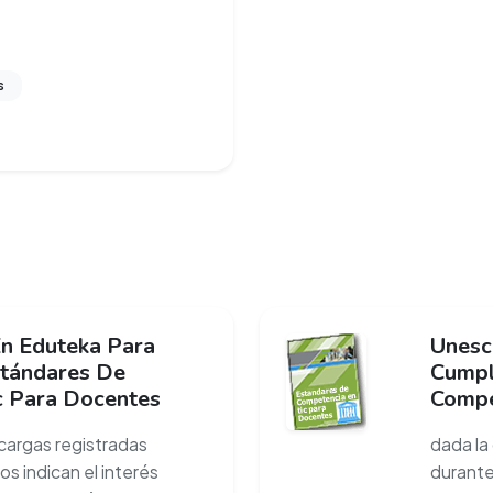
s
En Eduteka Para
Unesc
stándares De
Cumpl
c Para Docentes
Compe
cargas registradas
dada la
s indican el interés
durante