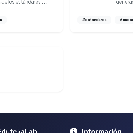
n de los estándares
...
generad
n
#estandares
#unes
dutekaLab
Información