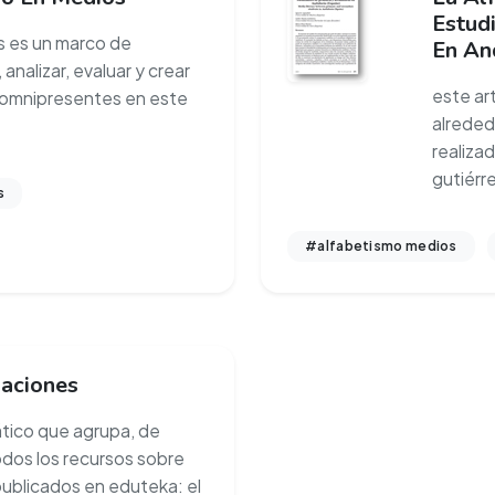
Estud
s es un marco de
En An
analizar, evaluar y crear
este ar
 omnipresentes en este
alreded
realizad
gutiérre
s
#alfabetismo medios
aciones
ático que agrupa, de
dos los recursos sobre
ublicados en eduteka: el