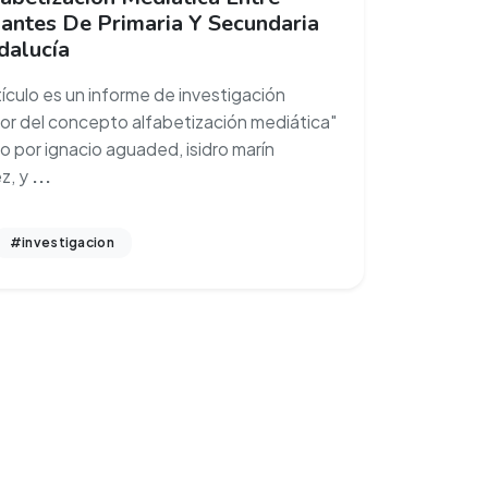
iantes De Primaria Y Secundaria
dalucía
tículo es un informe de investigación
or del concepto alfabetización mediática"
o por ignacio aguaded, isidro marín
z, y
...
#investigacion