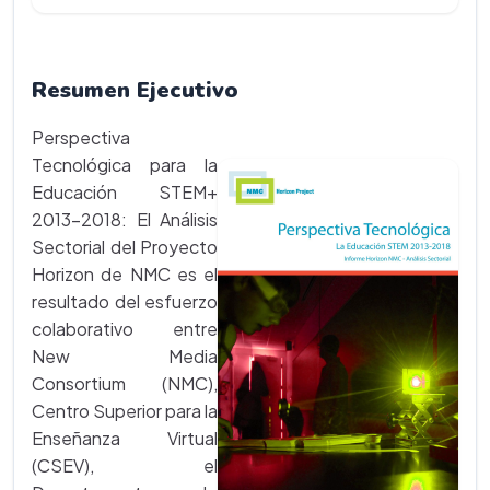
Resumen Ejecutivo
Perspectiva
Tecnológica para la
Educación STEM+
2013-2018: El Análisis
Sectorial del Proyecto
Horizon de NMC es el
resultado del esfuerzo
colaborativo entre
New Media
Consortium (NMC),
Centro Superior para la
Enseñanza Virtual
(CSEV), el