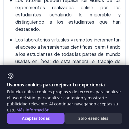
Los tutores pueden repasar los vídeos de los
experimentos realizados online por los
estudiantes, señalando lo mejorable y
distinguiendo a los estudiantes que han
destacado.
Los laboratorios virtuales y remotos incrementan
el acceso a herramientas científicas, permitiendo
a los estudiantes de todas las partes del mundo
usarlas en línea; de esta manera, el trabajo de
laboratorio no queda limitado a los centros
🍪
físicos.
Usamos cookies para mejorar tu experiencia
Eduteka utiliza cookies propias y de terceros para analizar
el uso del sitio, personalizar contenido y mostrarte
publicidad relevante. Al continuar navegando aceptas su
TIEMPO DE ADOPCIÓN: DE
uso.
Más información
DOS A TRES AÑOS
Aceptar todas
Solo esenciales