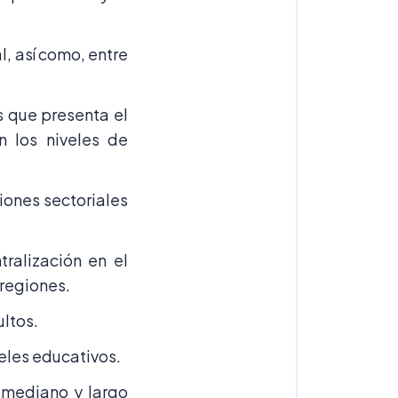
l, así como, entre
s que presenta el
n los niveles de
iones sectoriales
ralización en el
 regiones.
ultos.
veles educativos.
l mediano y largo