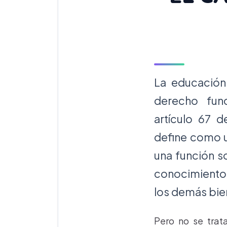
La educació
derecho fun
artículo 67 d
define como u
una función s
conocimiento, 
los demás bien
Pero no se trat