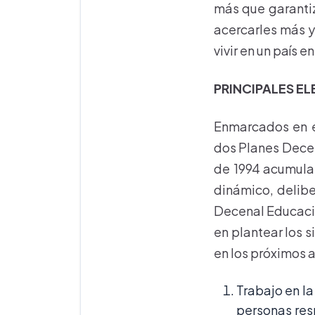
más que garantiz
acercarles más y
vivir en un país e
PRINCIPALES E
Enmarcados en el
dos Planes Decen
de 1994 acumula
dinámico, deliber
Decenal Educaci
en plantear los 
en los próximos 
Trabajo en l
personas res