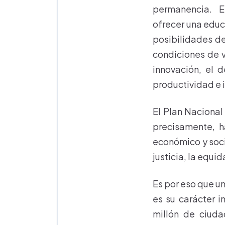
permanencia. E
ofrecer una edu
posibilidades d
condiciones de v
innovación, el d
productividad e 
El Plan Nacional
precisamente, h
económico y soci
justicia, la equi
Es por eso que u
es su carácter i
millón de ciuda