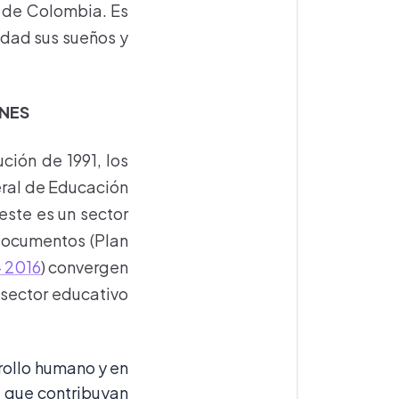
s de Colombia. Es
idad sus sueños y
ANES
ción de 1991, los
eral de Educación
ste es un sector
s documentos (Plan
– 2016
) convergen
 sector educativo
rollo humano y en
 que contribuyan