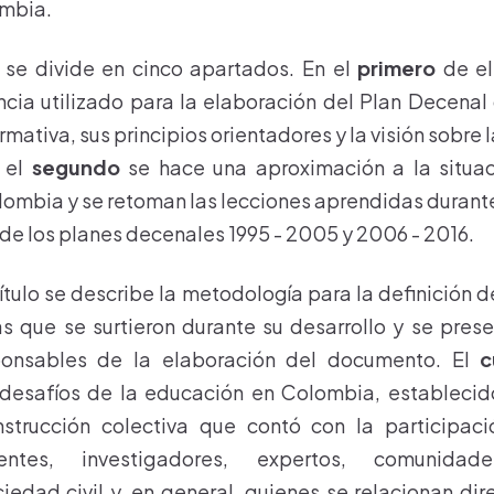
ombia.
se divide en cinco apartados. En el
primero
de el
cia utilizado para la elaboración del Plan Decenal
ormativa, sus principios orientadores y la visión sobre
 el
segundo
se hace una aproximación a la situac
ombia y se retoman las lecciones aprendidas durante
e los planes decenales 1995 - 2005 y 2006 - 2016.
tulo se describe la metodología para la definición de
s que se surtieron durante su desarrollo y se pres
ponsables de la elaboración del documento. El
c
 desafíos de la educación en Colombia, establecid
nstrucción colectiva que contó con la participac
entes, investigadores, expertos, comunidad
iedad civil y, en general, quienes se relacionan di