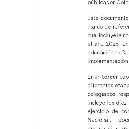
públicas en Col
Este documento 
marco de referen
cual incluye la n
el año 2026. En
educación en Col
implementación d
En un
tercer
capí
diferentes etapa
colegiados res
incluye los diez
ejercicio de co
Nacional, doc
empresarios, soc