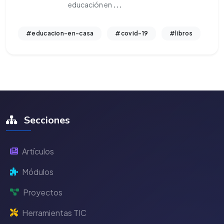
educación en
...
#educacion-en-casa
#covid-19
#libros
Secciones
Artículos
Módulos
Proyectos
Herramientas TIC