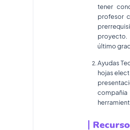
tener con
profesor 
prerrequis
proyecto. 
último gra
Ayudas Tec
hojas elec
presentaci
compañia 
herramient
Recurso