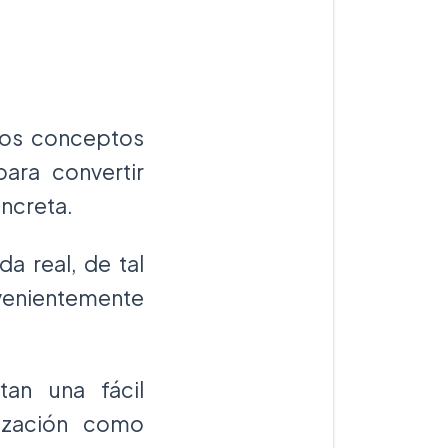
unos conceptos
ara convertir
ncreta.
da real, de tal
venientemente
tan una fácil
lización como