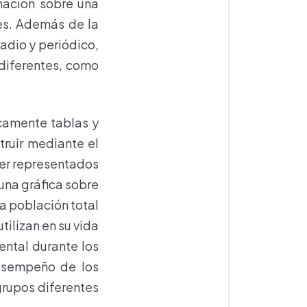
mación sobre una
es. Además de la
radio y periódico,
 diferentes, como
camente tablas y
truir mediante el
ser representados
 una gráfica sobre
la población total
tilizan en su vida
ental durante los
desempeño de los
grupos diferentes