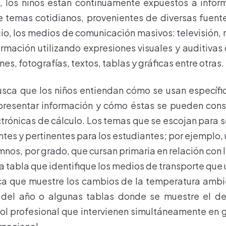
d, los niños están continuamente expuestos a infor
e temas cotidianos, provenientes de diversas fuent
gio, los medios de comunicación masivos: televisión, 
ormación utilizando expresiones visuales y auditivas
es, fotografías, textos, tablas y gráficas entre otras.
usca que los niños entiendan cómo se usan específi
presentar información y cómo éstas se pueden cons
ctrónicas de cálculo. Los temas que se escojan para 
tes y pertinentes para los estudiantes; por ejemplo,
nos, por grado, que cursan primaria en relación con 
a tabla que identifique los medios de transporte que u
ica que muestre los cambios de la temperatura ambi
 del año o algunas tablas donde se muestre el 
ol profesional que intervienen simultáneamente en 