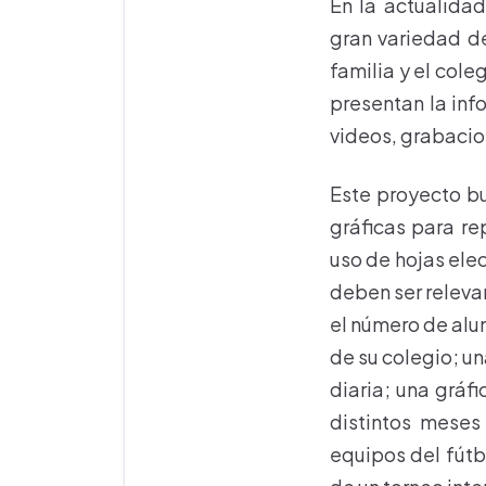
En la actualida
gran variedad d
familia y el cole
presentan la inf
videos, grabacion
Este proyecto b
gráficas para re
uso de hojas ele
deben ser relevan
el número de alum
de su colegio; un
diaria; una gráf
distintos meses
equipos del fútb