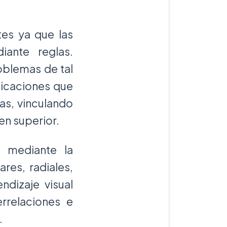
tes ya que las
iante reglas.
oblemas de tal
licaciones que
as, vinculando
en superior.
s mediante la
res, radiales,
ndizaje visual
rrelaciones e
.