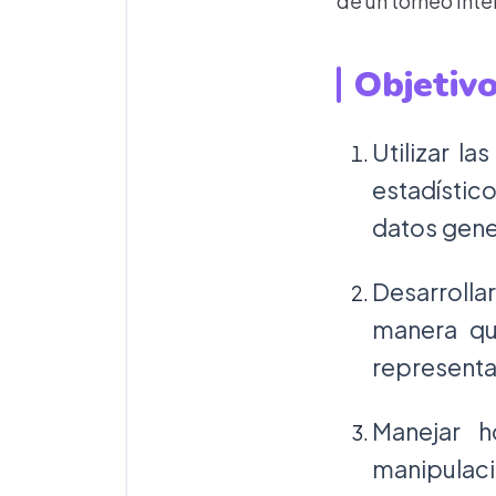
de un torneo inte
Objetivo
Utilizar l
estadístic
datos gene
Desarrollar
manera qu
representa
Manejar h
manipulac