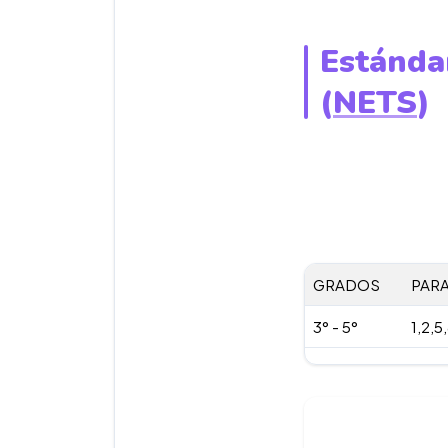
Estánda
(
NETS
)
GRADOS
PARA
3° - 5°
1,2,5