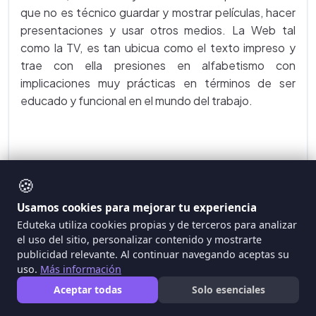
que no es técnico guardar y mostrar películas, hacer
presentaciones y usar otros medios. La Web tal
como la TV, es tan ubicua como el texto impreso y
trae con ella presiones en alfabetismo con
implicaciones muy prácticas en términos de ser
educado y funcional en el mundo del trabajo.
🍪
Usamos cookies para mejorar tu experiencia
Eduteka utiliza cookies propias y de terceros para analizar
el uso del sitio, personalizar contenido y mostrarte
publicidad relevante. Al continuar navegando aceptas su
El tiempo transcurrido entre la lectura y la
uso.
Más información
escritura se ha reducido dramáticamente
Aceptar todas
Solo esenciales
gracias al empoderamiento tecnológico