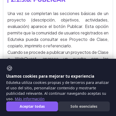
Una vez se completan las secciones básicas de un
proyecto (descripción, objetivos, actividades,
evaluación) aparece el botón Publicar. Esta opción
permite que la comunidad de usuarios registrados en
Eduteka pueda consultar ese Proyecto de Clase,
copiarlo, imprimirlo o referenciarlo.
Cuando se procede a publicar un proyectos de Clase
o WebQuest, aparece un cuadro con las
condiciones de uso
del Gestor, por favor léalas
🍪
cuidadosamente y si está de acuerdo con ellas
Usamos cookies para mejorar tu experiencia
presione el botón Acepto. De lo contrario, presione
Eduteka utiliza cookies propias y de terceros para analizar
No acepto.
el uso del sitio, personalizar contenido y mostrarte
publicidad relevante. Al continuar navegando aceptas su
uso.
Más información
Aceptar todas
Solo esenciales