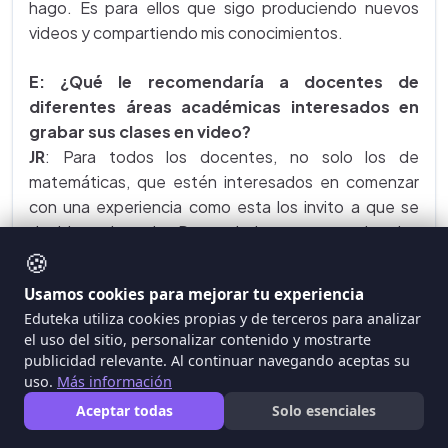
hago. Es para ellos que sigo produciendo nuevos
videos y compartiendo mis conocimientos.
E: ¿Qué le recomendaría a docentes de
diferentes áreas académicas interesados en
grabar sus clases en video?
JR
: Para todos los docentes, no solo los de
matemáticas, que estén interesados en comenzar
con una experiencia como esta los invito a que se
decidan a hacerlo. De verdad que son muchos los
frutos que se cosechan con este trabajo, su mensaje
🍪
no llega solo a sus estudiantes presenciales, a los
Usamos cookies para mejorar tu experiencia
estudiantes de su aula de clase, sino que empieza a
Eduteka utiliza cookies propias y de terceros para analizar
extenderse por diferentes países. Llega incluso a
el uso del sitio, personalizar contenido y mostrarte
lugares que usted nunca se hubiera imaginado. No
publicidad relevante. Al continuar navegando aceptas su
estamos compartiendo material de violencia,
uso.
Más información
material pornográfico, nada de eso, estamos
Aceptar todas
Solo esenciales
llevando educación para niños, para jóvenes, incluso