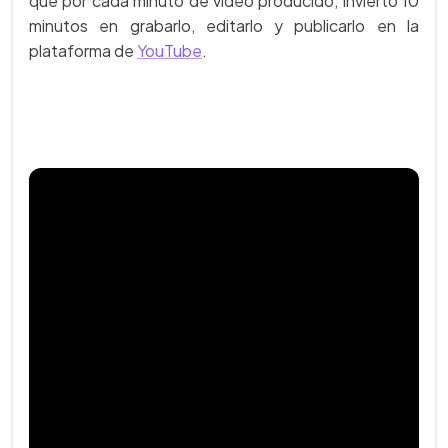
que por cada minuto de video producido, invierto 10
minutos en grabarlo, editarlo y publicarlo en la
plataforma de
YouTube
.
Julioprofe explica en este video cómo resolver una
integral
definida aplicando el Teorema Fundamental del